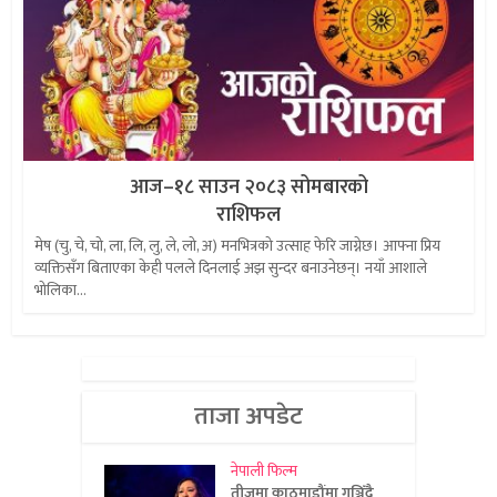
आज–१८ साउन २०८३ सोमबारको
राशिफल
मेष (चु, चे, चो, ला, लि, लु, ले, लो, अ) मनभित्रको उत्साह फेरि जाग्नेछ। आफ्ना प्रिय
व्यक्तिसँग बिताएका केही पलले दिनलाई अझ सुन्दर बनाउनेछन्। नयाँ आशाले
भोलिका...
ताजा अपडेट
नेपाली फिल्म
तीजमा काठमाडौंमा गुञ्जिँदै