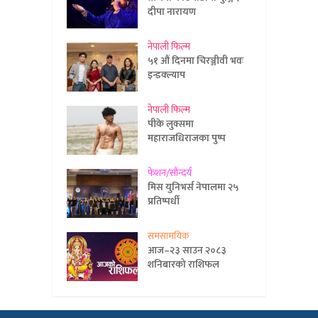
दीपा नारायण
नेपाली फिल्म
५१ औं दिनमा चिरञ्जीवी भवः
इन्डक्ल्याप
नेपाली फिल्म
पीके लुक्समा
महाराजधिराजका पुष्प
फेशन/सौन्दर्य
मिस युनिभर्स नेपालमा २५
प्रतिष्पर्धी
समसामयिक
आज–२३ साउन २०८३
शनिबारको राशिफल