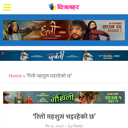
Home
»
‘रित्तो महशुस भइरहेको छ’
‘रित्तो महशुस भइरहेको छ’
by
चैत्र २७, २०७४
चित्रलहर