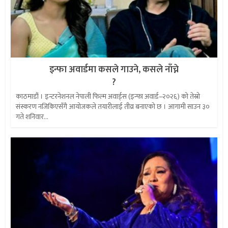
इन्फा अवार्डमा कसले गाउने, कसले नाँच्ने
?
काठमाडौं । इन्टरनेशनल नेपाली फिल्म अवार्ड्स (इन्फा अवार्ड–२०२६) को तेस्रो
संस्करण नजिकिएसँगै आयोजकले तयारीलाई तीव्र बनाएको छ । आगामी साउन ३०
गते शनिवार...