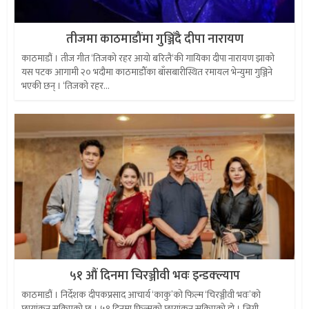
तीजमा काठमाडौंमा गुञ्जिँदै दीपा नारायण
काठमाडौं । तीज गीत ‘तिजको रहर आयो बरिलै‘की गायिका दीपा नारायण झाको
यस पटक आगामी २० भदौमा काठमाडौँका बाँसबारीस्थित रमायल भेन्युमा गुञ्जिने
भएकी छन् । ‘तिजको रहर...
५१ औं दिनमा चिरञ्जीवी भवः इन्डक्ल्याप
काठमाडौं । निर्देशक दीपकप्रसाद आचार्य ‘काकु’को फिल्म ‘चिरञ्जीवी भवः’को
छायांकन सकिएको छ । ५१ दिनमा फिल्मको छायांकन सकिएको हो । जिग्री