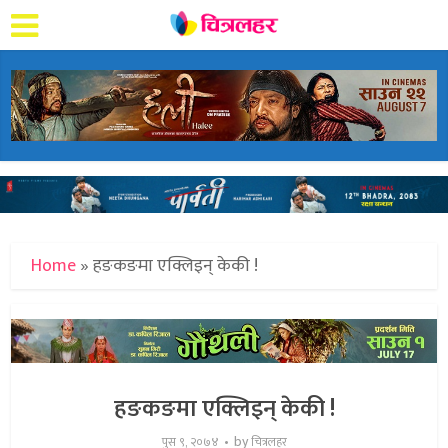
Home
»
हङकङमा एक्लिइन् केकी !
हङकङमा एक्लिइन् केकी !
by
पुस ९, २०७४
चित्रलहर