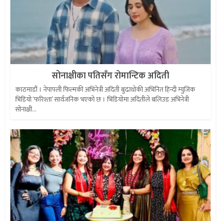
सोनाक्षीका पतिसँग रोमान्टिक अदिती
काठमाडौं । नेपापली फिल्मकी अभिनेत्री अदिती बुढाथोकी अभिनित हिन्दी म्युजिक
भिडियो ‘फरिश्ता’ सार्वजनिक भएको छ । भिडियोमा अदितीले बलिउड अभिनेत्री
सोनाक्षी...