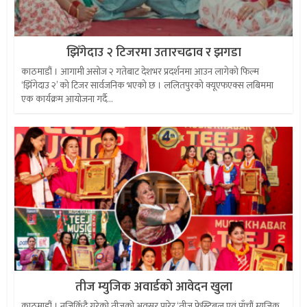
झिँगेदाउ २ टिजरमा उतारचढाव र झगडा
काठमाडौं । आगामी असोज २ गतेबाट देशभर प्रदर्शनमा आउन लागेको फिल्म
‘झिँगेदाउ २’ को टिजर सार्वजनिक भएको छ । ललितपुरको क्यूएफएक्स लबिममा
एक कार्यक्रम आयोजना गर्दै...
तीज म्युजिक अवार्डको आवेदन खुला
काठमाडौं । नजिकिँदै गरेको तीजको अवसर पारेर ‘तीज फेस्टिबल एवं पाँचौं म्युजिक