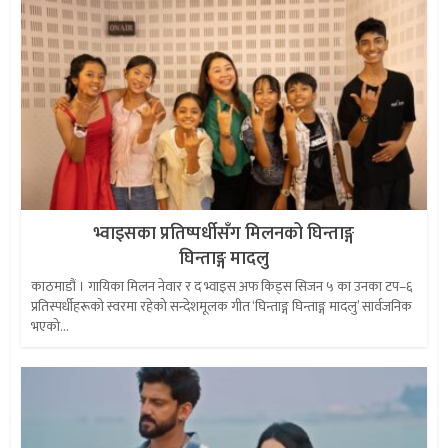
भ्वाइसका प्रतिष्पर्धीसँग मिलनको घिन्ताङ्ग
घिन्ताङ्ग मादलु
काठमाडौं । गायिका मिलन नेवार र द भ्वाइस अफ किड्स सिजन ५ का उनका टप–६
प्रतिस्पर्धीहरूको स्वरमा रहेको सन्देशमूलक गीत ‘घिन्ताङ्ग घिन्ताङ्ग मादलु’ सार्वजनिक
भएको...