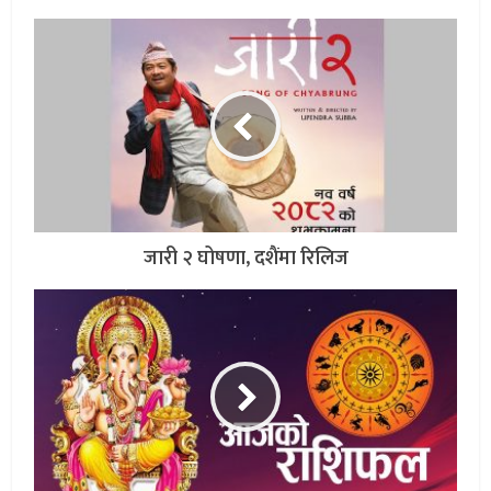
जारी २ घोषणा, दशैंमा रिलिज