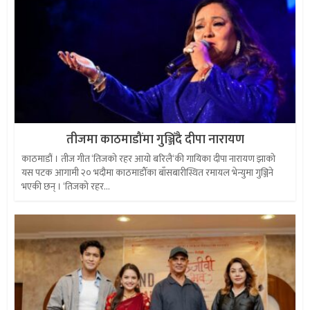
तीजमा काठमाडौंमा गुञ्जिँदै दीपा नारायण
काठमाडौं । तीज गीत ‘तिजको रहर आयो बरिलै‘की गायिका दीपा नारायण झाको
यस पटक आगामी २० भदौमा काठमाडौँका बाँसबारीस्थित रमायल भेन्युमा गुञ्जिने
भएकी छन् । ‘तिजको रहर...