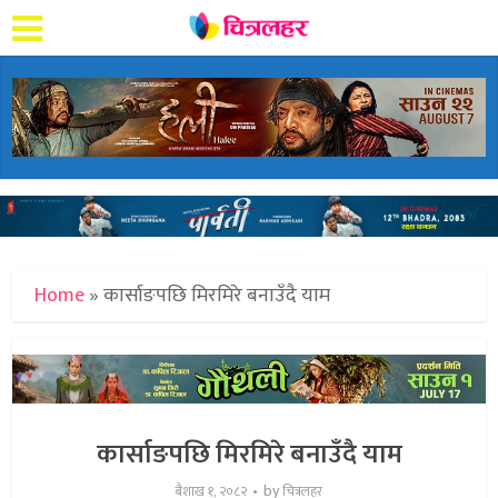
Home
»
कार्साङपछि मिरमिरे बनाउँदै याम
कार्साङपछि मिरमिरे बनाउँदै याम
by
बैशाख १, २०८२
चित्रलहर