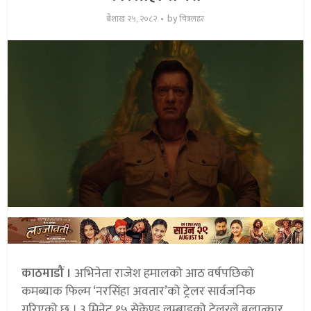
by
बैशाख २५, २०८२
चित्रलहर
काठमाडौं ।
अभिनेता राजेश हमालको आठ वर्षपछिको
कमब्याक फिल्म ‘नरसिंहा अवतार’को ट्रेलर सार्वजनिक
गरिएको छ । ३ मिनेट १५ सेकेण्ड लम्बाइको ट्रेलरले बलात्कार,