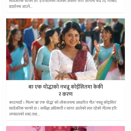
सार्वजनिक भएको छ। हरितालिका तीजको अवसर पारेर आगामी भदौ २६ गतेबाट
प्रदर्शनमा आउने...
बाः एक योद्धाको नभन्नू कोईसितमा केकी
र करण
काठमाडौं । फिल्म ‘बाः एक योद्धा’ को लोकलयमा आधारित गीत ‘नभन्नू कोइसित’
सार्वजनिक भएको छ । समीक्षा अधिकारी र सागर आलेको स्वर रहेको गीतमा हरि
लम्सालको शब्द तथा...