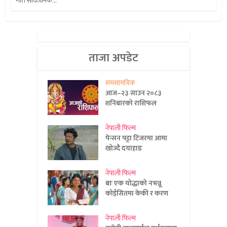
गीत सार्वजनिक...
ताजा अपडेट
समसामयिक
आज–२३ साउन २०८३
शनिबारको राशिफल
नेपाली फिल्म
पेन्सन पट्टा टिजरमा आमा
खोज्दै दयाहाङ
नेपाली फिल्म
बाः एक योद्धाको नभन्नू
कोईसितमा केकी र करण
नेपाली फिल्म