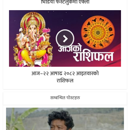
भिडियो फस्टलुकमा एक्लो
आज–२२ आषाढ २०८२ आइतवारको
राशिफल
सम्बन्धित पोस्टहरु