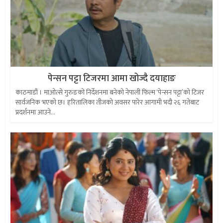
पेन्सन पट्टा टिजरमा आमा खोज्दै दयाहाङ
काठमाडौं । माओत्से गुरुङको निर्देशनमा बनेको नेपाली फिल्म ‘पेन्सन पट्टा’को टिजर
सार्वजनिक भएको छ। हरितालिका तीजको अवसर पारेर आगामी भदौ २६ गतेबाट
प्रदर्शनमा आउने...