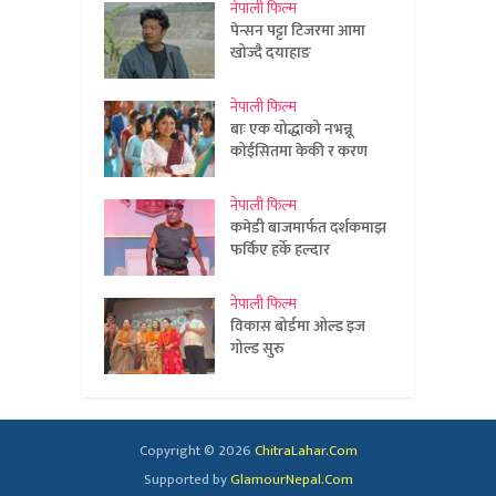
नेपाली फिल्म
पेन्सन पट्टा टिजरमा आमा
खोज्दै दयाहाङ
नेपाली फिल्म
बाः एक योद्धाको नभन्नू
कोईसितमा केकी र करण
नेपाली फिल्म
कमेडी बाजमार्फत दर्शकमाझ
फर्किए हर्के हल्दार
नेपाली फिल्म
विकास बोर्डमा ओल्ड इज
गोल्ड सुरु
Copyright © 2026
ChitraLahar.Com
Supported by
GlamourNepal.Com