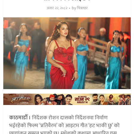
by
असार २२, २०८२
चित्रलहर
काठमाडौँ ।
निर्देशक रोशन दासको निर्देशनमा निर्माण
भईरहेको फिल्म ‘प्रतिवैरम’ को आइटम गीत ‘हट भाकी छु’ को
छायांकन सम्पन्न भएको छ। मधेशको कथामा आधारित यस