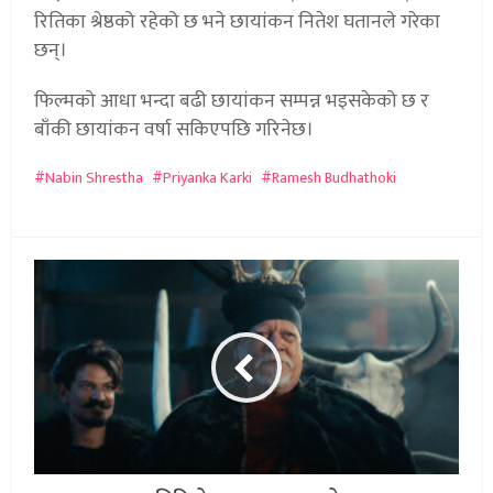
रितिका श्रेष्ठको रहेको छ भने छायांकन नितेश घतानले गरेका
छन्।
फिल्मको आधा भन्दा बढी छायांकन सम्पन्न भइसकेको छ र
बाँकी छायांकन वर्षा सकिएपछि गरिनेछ।
Nabin Shrestha
Priyanka Karki
Ramesh Budhathoki