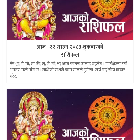
आज–२२ साउन २०८३ शुक्रबारको
राशिफल
मेष (चु, चे, चो, ला, लि, लु, ले, लो, अ) आज काममा उत्साह बढ्नेछ। कार्यक्षेत्रमा नयाँ
अवसर मिल्ने योग छ। साथीको साथले काम सजिलो हुनेछ। खर्च गर्दा सोच विचार
गरेर...