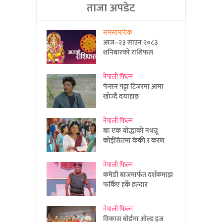
ताजा अपडेट
समसामयिक
आज–२३ साउन २०८३
शनिबारको राशिफल
नेपाली फिल्म
पेन्सन पट्टा टिजरमा आमा
खोज्दै दयाहाङ
नेपाली फिल्म
बाः एक योद्धाको नभन्नू
कोईसितमा केकी र करण
नेपाली फिल्म
कमेडी बाजमार्फत दर्शकमाझ
फर्किए हर्के हल्दार
नेपाली फिल्म
विकास बोर्डमा ओल्ड इज