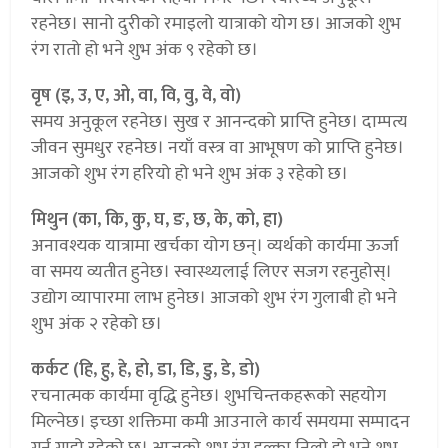
रहनेछ। सानो दुरीको रमाइलो यात्राको योग छ। आजको शुभ
रंग रातो हो भने शुभ अंक ९ रहेको छ।
वृष (इ, उ, ए, ओ, वा, वि, वु, वे, वो)
समय अनुकूल रहनेछ। सुख र आनन्दको प्राप्ति हुनेछ। दाम्पत्य
जीवन सुमधुर रहनेछ। नयाँ वस्त्र वा आभूषण को प्राप्ति हुनेछ।
आजको शुभ रंग हरियो हो भने शुभ अंक ३ रहेको छ।
मिथुन (का, कि, कु, घ, ङ, छ, के, को, हा)
अनावश्यक यात्रामा खर्चका योग छन्। व्यर्थको कार्यमा ऊर्जा
वा समय व्यतीत हुनेछ। स्वास्थ्यलाई लिएर सजग रहनुहोस्।
उद्योग व्यापारमा लाभ हुनेछ। आजको शुभ रंग गुलाबी हो भने
शुभ अंक २ रहेको छ।
कर्कट (हि, हु, हे, हो, डा, डि, डु, डे, डो)
रचनात्मक कार्यमा वृद्धि हुनेछ। शुभचिन्तकहरूको सहयोग
मिल्नेछ। इच्छा शक्तिमा कमी आउनाले कार्य समयमा सम्पादन
गर्न गाह्रो रहेको छ। आजको शुभ रंग हल्का निलो हो भने शुभ