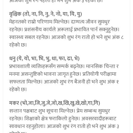
आजको शुभ रंग पहेलो हो भने शुभ अंक ३ रहेको छ।
वृश्चिक (तो, ना, नि, नु, ने, नो, या, यि, यु)
मेहनतको राम्रो परिणाम मिल्नेछ। दाम्पत्य जीवन सुमधुर
रहनेछ। प्रशंसनीय कार्यले अरूलाई प्रभावित पार्न सक्नुहुनेछ।
स्वास्थ्य सबल रहनेछ। आजको शुभ रंग रातो हो भने शुभ अंक ८
रहेको छ।
धनु (ये, यो, भा, भि, भु, धा, फा, ढा, भे)
प्रभावशाली व्यक्तिहरूसँग सम्पर्क बढ्नेछ। मानसिक चिन्ता र
मनमा असन्तुष्टिको भावना जागृत हुनेछ। प्रतियोगी परीक्षामा
सफलता मिल्नेछ। आजको शुभ रंग बैजनी हो भने शुभ अंक १
रहेको छ।
मकर (भो,जा,जि,जु,जे,जो,ख,खि,खु,खे,खो,गा,गि)
सन्तान पक्षबाट शुभ सूचना मिल्नेछ। प्रेम सम्बन्ध सुमधुर
रहनेछ। शिक्षाको क्षेत्र फराकिलो हुनेछ। अवसरवादीहरूबाट
सावधान रहनुहोला। आजको शुभ रंग रातो हो भने शुभ अंक ३