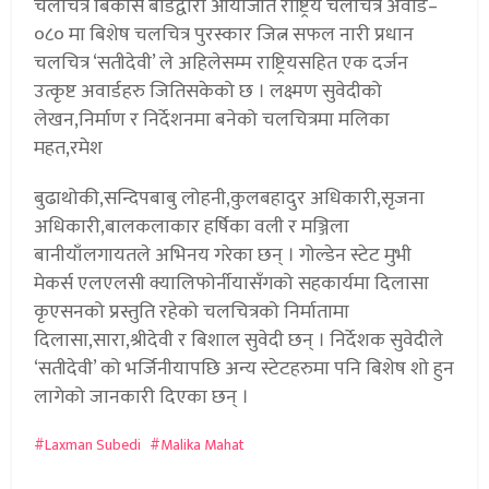
चलचित्र बिकास बोेर्डद्वारा आयोजीत राष्ट्रिय चलचित्र अवार्ड–
०८० मा बिशेष चलचित्र पुरस्कार जित्न सफल नारी प्रधान
चलचित्र ‘सतीदेवी’ ले अहिलेसम्म राष्ट्रियसहित एक दर्जन
उत्कृष्ट अवार्डहरु जितिसकेको छ । लक्ष्मण सुवेदीको
लेखन,निर्माण र निर्देशनमा बनेको चलचित्रमा मलिका
महत,रमेश
बुढाथोकी,सन्दिपबाबु लोहनी,कुलबहादुर अधिकारी,सृजना
अधिकारी,बालकलाकार हर्षिका वली र मञ्जिला
बानीयाँलगायतले अभिनय गरेका छन् । गोल्डेन स्टेट मुभी
मेकर्स एलएलसी क्यालिफोर्नीयासँगको सहकार्यमा दिलासा
कृएसनको प्रस्तुति रहेको चलचित्रको निर्मातामा
दिलासा,सारा,श्रीदेवी र बिशाल सुवेदी छन् । निर्देशक सुवेदीले
‘सतीदेवी’ को भर्जिनीयापछि अन्य स्टेटहरुमा पनि बिशेष शो हुन
लागेको जानकारी दिएका छन् ।
Laxman Subedi
Malika Mahat