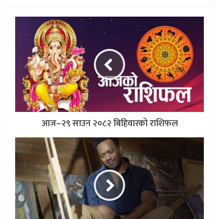
आज–२९ साउन २०८२ बिहिवारको राशिफल