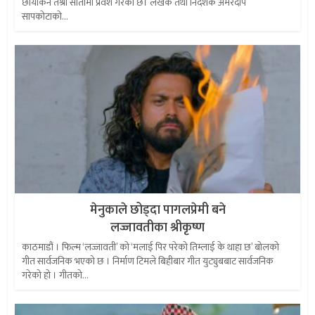
छायांकन तेश्रो सातामा प्रवेश गरेको छ। लेखक तथा निर्देशक अमरदीप
सापकोटाको...
मेनुकाले छोड्दा पागलप्रेमी बने
लज्जावतीका श्रीकृष्ण
काठमाडौं । फिल्म ‘लज्जावती’ को ‘मलाई पिर परेको तिम्लाई के थाहा छ’ बोलको
गीत सार्वजनिक भएको छ । निर्माण टिमले बिहीबार गीत युट्युबबाट सार्वजनिक
गरेको हो । गीतको...