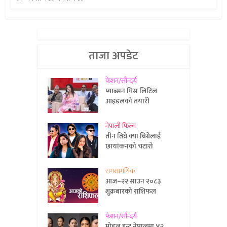
ताजा अपडेट
फेशन/सौन्दर्य
प्याब्सन मिस लिटिल
आइडलको तयारी
नेपाली फिल्म
तीन तिघ्रे क्या बिग्रेलाई
छायांकनको चटारो
समसामयिक
आज–२२ साउन २०८३
शुक्रबारको राशिफल
फेशन/सौन्दर्य
मोडल हन्ट नेपालमा ४२