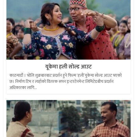
यूकेमा हली सोल्ड आउट
काठमाडौं । भोलि शुक्रबारबाट प्रदर्शन हुने फिल्म ‘हली’युकेमा सोल्ड आउट भएको
छ। निर्माण टिम र त्यहाँको वितरक सपन इन्टरटेनमेन्ट लिमिटेडबीच प्रदर्शन
अधिकारका लागि...