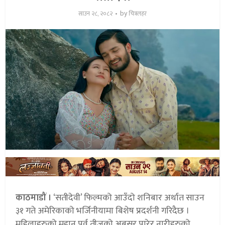
by
साउन २८, २०८२
चित्रलहर
काठमाडौं ।
‘सतीदेवी’ फिल्मको आउँदो शनिबार अर्थात साउन
३१ गते अमेरिकाको भर्जिनीयामा बिशेष प्रदर्शनी गरिदैछ ।
महिलाहरुको महान पर्व तीजको अबसर पारेर नारीहरुको