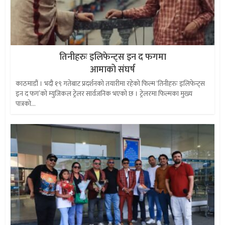
तिनीहरुः इलिफेन्ट्स इन द फगमा
आमाको संघर्ष
काठमाडौं । भदौ १९ गतेबाट प्रदर्शनको तयारीमा रहेको फिल्म ‘तिनीहरुः इलिफेन्ट्स
इन द फग’को म्युजिकल ट्रेलर सार्वजनिक भएको छ । ट्रेलरमा फिल्मका मुख्य
पात्रको...