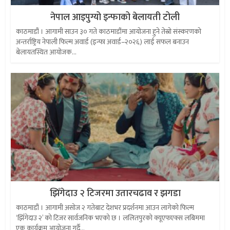
नेपाल आइपुग्यो इन्फाको बेलायती टोली
काठमाडौं । आगामी साउन ३० गते काठमाडौंमा आयोजना हुने तेस्रो संस्करणको
अन्तर्राष्ट्रिय नेपाली फिल्म अवार्ड (इन्फा अवार्ड–२०२६) लाई सफल बनाउन
बेलायतस्थित आयोजक...
झिँगेदाउ २ टिजरमा उतारचढाव र झगडा
काठमाडौं । आगामी असोज २ गतेबाट देशभर प्रदर्शनमा आउन लागेको फिल्म
‘झिँगेदाउ २’ को टिजर सार्वजनिक भएको छ । ललितपुरको क्यूएफएक्स लबिममा
एक कार्यक्रम आयोजना गर्दै...