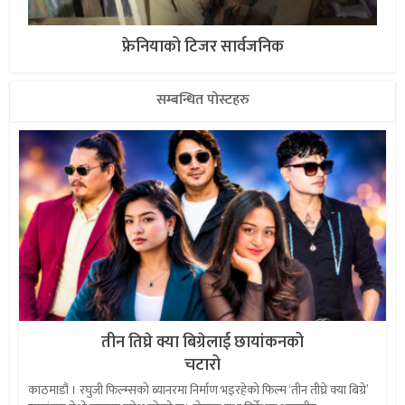
फ्रेनियाको टिजर सार्वजनिक
सम्बन्धित पोस्टहरु
तीन तिघ्रे क्या बिग्रेलाई छायांकनको
चटारो
काठमाडौं । रघुजी फिल्म्सको ब्यानरमा निर्माण भइरहेको फिल्म ‘तीन तीघ्रे क्या बिग्रे’