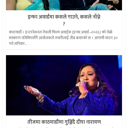
इन्फा अवार्डमा कसले गाउने, कसले नाँच्ने
?
काठमाडौं । इन्टरनेशनल नेपाली फिल्म अवार्ड्स (इन्फा अवार्ड–२०२६) को तेस्रो
संस्करण नजिकिएसँगै आयोजकले तयारीलाई तीव्र बनाएको छ । आगामी साउन ३०
गते शनिवार...
तीजमा काठमाडौंमा गुञ्जिँदै दीपा नारायण