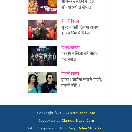
आज–२५ साउन २०८३
सोमबारको राशिफल
नेपाली फिल्म
सुपर कमेडी लिगमा राजेश
हमाल लिग प्रेसिडेन्ट
फेशन/सौन्दर्य
परन्तप र लिजा बने मोडल
हन्ट नेपाल
नेपाली फिल्म
इन्फा अवार्डमा कसले गाउने,
कसले नाँच्ने ?
Copyright © 2026
ChitraLahar.Com
Supported by
GlamourNepal.Com
Online Shopping Partner
KavyaOnlineStore.Com