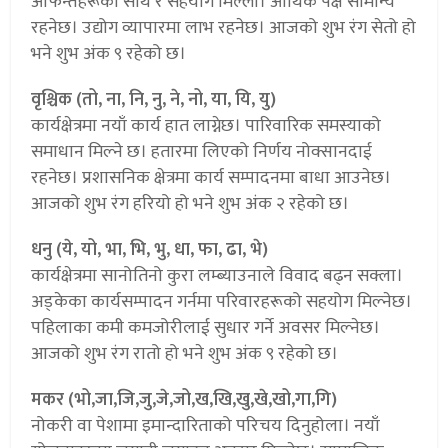
आफन्तहरूको साथ र सहयोग मिल्ला। आर्थिक पक्ष सामान्य
रहनेछ। उद्योग व्यापारमा लाभ रहनेछ। आजको शुभ रंग सेतो हो
भने शुभ अंक ९ रहेको छ।
वृश्चिक (तो, ना, नि, नु, ने, नो, या, यि, यु)
कार्यक्षेत्रमा नयाँ कार्य हात लाग्नेछ। पारिवारिक समस्याको
समाधान मिल्ने छ। हतारमा लिएको निर्णय नोक्सानदाई
रहनेछ। प्रशासनिक क्षेत्रमा कार्य सम्पादनमा बाधा आउनेछ।
आजको शुभ रंग हरियो हो भने शुभ अंक २ रहेको छ।
धनु (ये, यो, भा, भि, भु, धा, फा, ढा, भे)
कार्यक्षेत्रमा सानोतिनो कुरा लम्ब्याउनाले विवाद बढ्न सक्ला।
अड्केका कार्यसम्पादन गर्नमा परिवारहरूको सहयोग मिल्नेछ।
पहिलाका कमी कमजोरीलाई सुधार गर्ने अवसर मिल्नेछ।
आजको शुभ रंग रातो हो भने शुभ अंक ९ रहेको छ।
मकर (भो,जा,जि,जु,जे,जो,ख,खि,खु,खे,खो,गा,गि)
नोकरी वा पेशामा इमान्दारिताको परिचय दिनुहोला। नयाँ