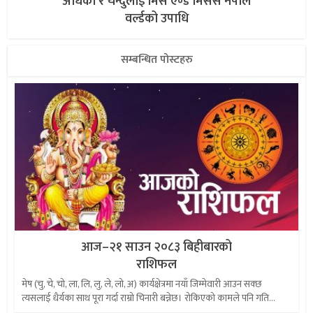
अधिका र चन्दुलाई मिस एण्ड मिसेस नेपाल
वर्ल्डको उपाधि
सम्बन्धित पोस्टहरु
आज–२१ साउन २०८३ बिहीबारको
राशिफल
मेष (चु, चे, चो, ला, लि, लु, ले, लो, अ) कार्यक्षेत्रमा नयाँ जिम्मेवारी आउन सक्छ
त्यसलाई धैर्यका साथ पूरा गर्दा राम्रो चिनारी बन्नेछ। रोकिएको कामले पनि गति...