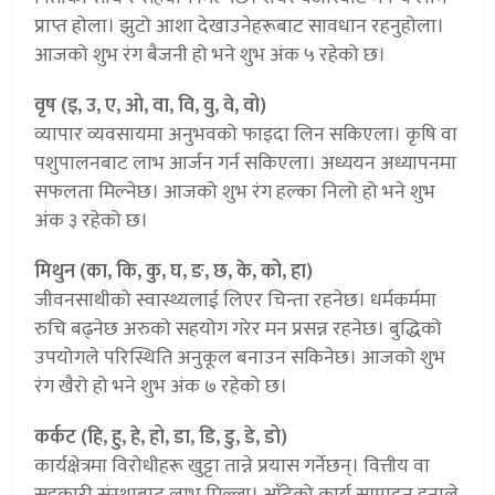
प्राप्त होला। झुटो आशा देखाउनेहरूबाट सावधान रहनुहोला।
आजको शुभ रंग बैजनी हो भने शुभ अंक ५ रहेको छ।
वृष (इ, उ, ए, ओ, वा, वि, वु, वे, वो)
व्यापार व्यवसायमा अनुभवको फाइदा लिन सकिएला। कृषि वा
पशुपालनबाट लाभ आर्जन गर्न सकिएला। अध्ययन अध्यापनमा
सफलता मिल्नेछ। आजको शुभ रंग हल्का निलो हो भने शुभ
अंक ३ रहेको छ।
मिथुन (का, कि, कु, घ, ङ, छ, के, को, हा)
जीवनसाथीको स्वास्थ्यलाई लिएर चिन्ता रहनेछ। धर्मकर्ममा
रुचि बढ्नेछ अरुको सहयोग गरेर मन प्रसन्न रहनेछ। बुद्धिको
उपयोगले परिस्थिति अनुकूल बनाउन सकिनेछ। आजको शुभ
रंग खैरो हो भने शुभ अंक ७ रहेको छ।
कर्कट (हि, हु, हे, हो, डा, डि, डु, डे, डो)
कार्यक्षेत्रमा विरोधीहरू खुट्टा तान्ने प्रयास गर्नेछन्। वित्तीय वा
सहकारी संस्थाबाट लाभ मिल्ला। आँटेको कार्य सम्पादन हुनाले