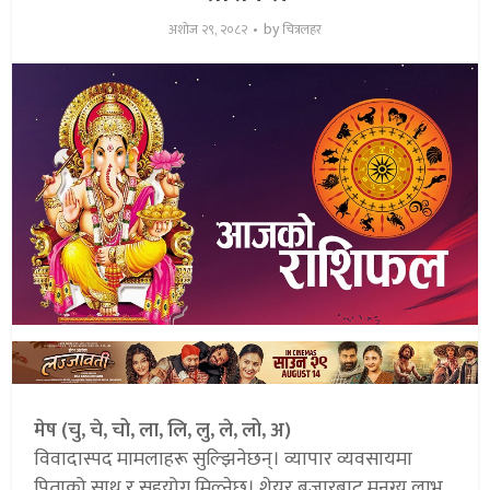
by
अशोज २९, २०८२
चित्रलहर
मेष (चु, चे, चो, ला, लि, लु, ले, लो, अ)
विवादास्पद मामलाहरू सुल्झिनेछन्। व्यापार व्यवसायमा
पिताको साथ र सहयोग मिल्नेछ। शेयर बजारबाट मनग्य लाभ