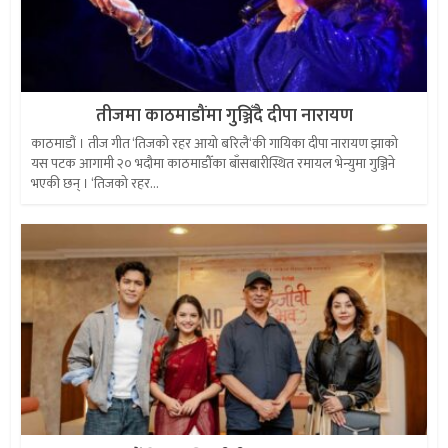
तीजमा काठमाडौंमा गुञ्जिँदै दीपा नारायण
काठमाडौं । तीज गीत ‘तिजको रहर आयो बरिलै‘की गायिका दीपा नारायण झाको
यस पटक आगामी २० भदौमा काठमाडौँका बाँसबारीस्थित रमायल भेन्युमा गुञ्जिने
भएकी छन् । ‘तिजको रहर...