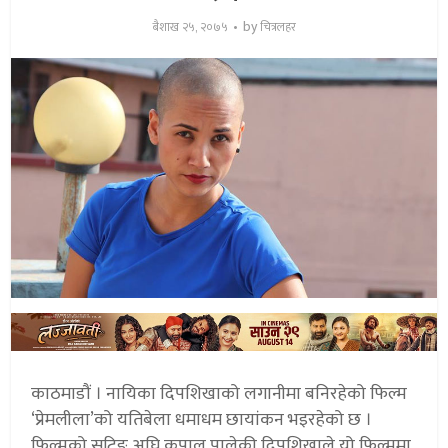
by
बैशाख २५, २०७५
चित्रलहर
काठमाडौं । नायिका दिपशिखाको लगानीमा बनिरहेको फिल्म
‘प्रेमलीला’को यतिबेला धमाधम छायांकन भइरहेको छ ।
फिल्मको सुटिङ अघि कपाल पालेकी दिपशिखाले यो फिल्ममा