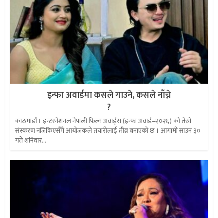
इन्फा अवार्डमा कसले गाउने, कसले नाँच्ने
?
काठमाडौं । इन्टरनेशनल नेपाली फिल्म अवार्ड्स (इन्फा अवार्ड–२०२६) को तेस्रो
संस्करण नजिकिएसँगै आयोजकले तयारीलाई तीव्र बनाएको छ । आगामी साउन ३०
गते शनिवार...