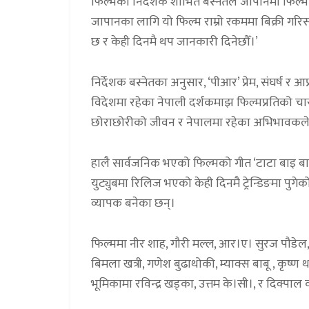
फिल्मका निर्देशक शोभित बस्नेतले जापानमा फिल
जापानका लागि यो फिल्म राम्रो रकममा बिक्री ग
छ र केही दिनमै थप जानकारी दिनेछौँ।’
निर्देशक बस्नेतका अनुसार, ‘पीआर’ प्रेम, संघर्
विदेशमा रहेका नेपाली दर्शकमाझ फिल्मप्रतिको च
छोराछोरीको जीवन र नेपालमा रहेका अभिभावकले उन
हालै सार्वजनिक भएको फिल्मको गीत ‘टाटा बाइ बाइ
युट्युबमा रिलिज भएको केही दिनमै ट्रेन्डिङमा प
व्यापक बनेका छन्।
फिल्ममा नीर शाह, गौरी मल्ल, आर।ए। सुरज पौडेल, 
बिमला खत्री, गणेश बुढाथोकी, म्याक्स बाबू , क
भूमिकामा रविन्द्र खड्का, उत्तम के।सी।, र दिक्पाल 