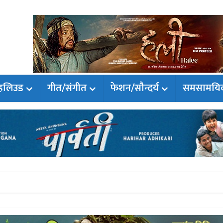
हलिउड
गीत/संगीत
फेशन/सौन्दर्य
समसामयि