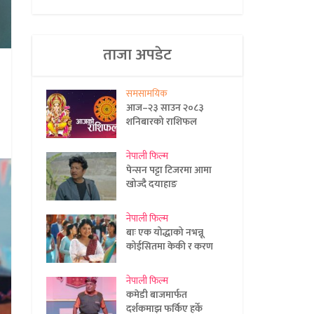
ताजा अपडेट
समसामयिक
आज–२३ साउन २०८३
शनिबारको राशिफल
नेपाली फिल्म
पेन्सन पट्टा टिजरमा आमा
खोज्दै दयाहाङ
नेपाली फिल्म
बाः एक योद्धाको नभन्नू
कोईसितमा केकी र करण
नेपाली फिल्म
कमेडी बाजमार्फत
दर्शकमाझ फर्किए हर्के