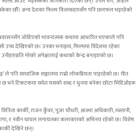
्म ‘सोल्ड आउट’ भइसकेको जानकारी दिएका छन्। उनले भने, ‘अहिले
रिसकेका छौँ। अन्य देशका फिल्म वितरकहरुसँग पनि छलफल भइरहेको
ष र आप्रवासनसँग जोडिएको भावनात्मक कथामा आधारित भएकाले पनि
ासो उच्च देखिएको छ। उनका भनाइमा, फिल्ममा विदेशमा रहेका
ीहरुप्रति गरेको अपेक्षालाई कथाको केन्द्र बनाइएको छ।
’ ले पनि सामाजिक सञ्जालमा राम्रो लोकप्रियता पाइरहेको छ। गीत
ुगेको छ भने टिकटकमा समेत यसको शब्द र धुनमा बनेका छोटा भिडिओहरू
विनिता कार्की, राजन कुँवर, पूजा चौधरी, आश्मा अधिकारी, मस्तानी,
ृष्ण थापा, र नवीन घायल लगायतका कलाकारको अभिनय रहेको छ। विशेष
कार्की देखिने छन्।