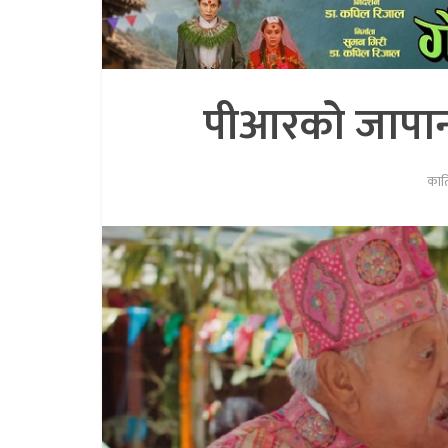
पीआरको जापान प
कार