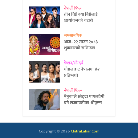
नेपाली फिल्म
तीन तिघ्रे क्या बिग्रेलाई
छायांकनको चटारो
समसामयिक
आज–२२ साउन २०८३
शुक्रबारको राशिफल
फेशन/सौन्दर्य
मोडल हन्ट नेपालमा ४२
प्रतिष्पर्धी
नेपाली फिल्म
मेनुकाले छोड्दा पागलप्रेमी
बने लज्जावतीका श्रीकृष्ण
Copyright © 2026
ChitraLahar.Com