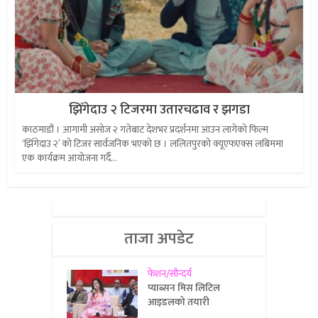
झिँगेदाउ २ टिजरमा उतारचढाव र झगडा
काठमाडौं । आगामी असोज २ गतेबाट देशभर प्रदर्शनमा आउन लागेको फिल्म
‘झिँगेदाउ २’ को टिजर सार्वजनिक भएको छ । ललितपुरको क्यूएफएक्स लबिममा
एक कार्यक्रम आयोजना गर्दै...
ताजा अपडेट
फेशन/सौन्दर्य
प्याब्सन मिस लिटिल
आइडलको तयारी