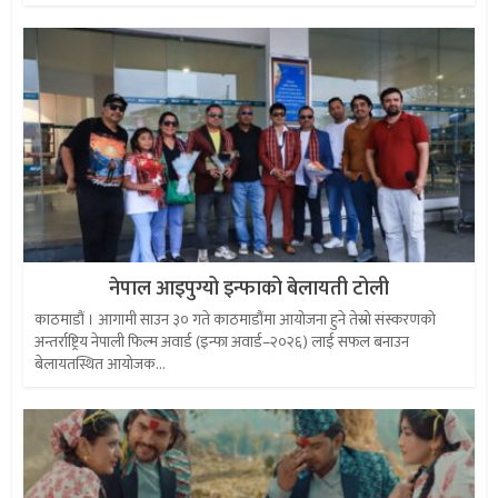
नेपाल आइपुग्यो इन्फाको बेलायती टोली
काठमाडौं । आगामी साउन ३० गते काठमाडौंमा आयोजना हुने तेस्रो संस्करणको
अन्तर्राष्ट्रिय नेपाली फिल्म अवार्ड (इन्फा अवार्ड–२०२६) लाई सफल बनाउन
बेलायतस्थित आयोजक...