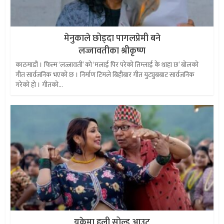
मेनुकाले छोड्दा पागलप्रेमी बने
लज्जावतीका श्रीकृष्ण
काठमाडौं । फिल्म ‘लज्जावती’ को ‘मलाई पिर परेको तिम्लाई के थाहा छ’ बोलको
गीत सार्वजनिक भएको छ । निर्माण टिमले बिहीबार गीत युट्युबबाट सार्वजनिक
गरेको हो । गीतको...
यूकेमा हली सोल्ड आउट