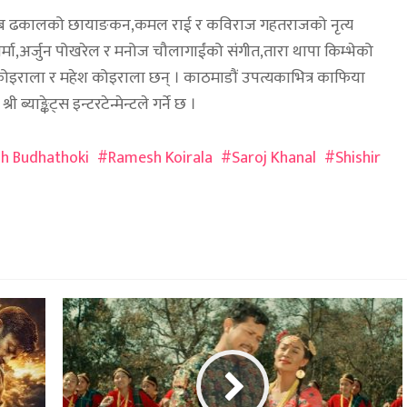
वाद,शिब ढकालको छायाङकन,कमल राई र कविराज गहतराजको नृत्य
काश शर्मा,अर्जुन पोखरेल र मनोज चौलागाईंको संगीत,तारा थापा किम्भेको
त कोइराला र महेश कोइराला छन् । काठमाडौं उपत्यकाभित्र काफिया
याङ्केट्स इन्टरटेन्मेन्टले गर्ने छ ।
h Budhathoki
Ramesh Koirala
Saroj Khanal
Shishir