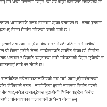
न् भने अर्को पोस्टरमा ‘बिगुल’ का सबै प्रमुख कलाकार समेटिएको छ
स्ताको आन्दोलनकै विषय फिल्ममा रहेको बताएको छ । जेन्जी पुस्ताले
्द्रित भइ फिल्म निर्माण गरिएको उसको दाबी छ ।
जी पुस्ताले उठाएका माग,देश बिकास र परिवर्तनप्रति आम नेपालीको
ो फिल्म हामीले जेन्जी आन्दोलनप्रति समर्पित गरेका छौं’ निर्माता
गाइ भ्रष्टाचार र बिकृति उन्मुलनका लागि परिवर्तनको बिगुल फुकेको छ
चाहनालाई सम्बोधन गरेको छ ।’
राजनीतिक सचेतनाबाट जन्मिएको नयाँ मार्ग, जहाँ भुइँमान्छेहरुको
ामा लेखिएको बताए । म्याग्नोलिया ग्रुपको ब्यानरमा निर्माण भएको
ी,नीर शाह,सरोज खनाल,हेमन्त बुढाथोकी,शिसिर वाङ्देल,बिनोद
,मानश्री शर्मालगायतका कलाकारले अभिनय गरेका छन् ।