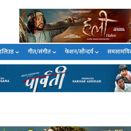
हलिउड
गीत/संगीत
फेशन/सौन्दर्य
समसामयि