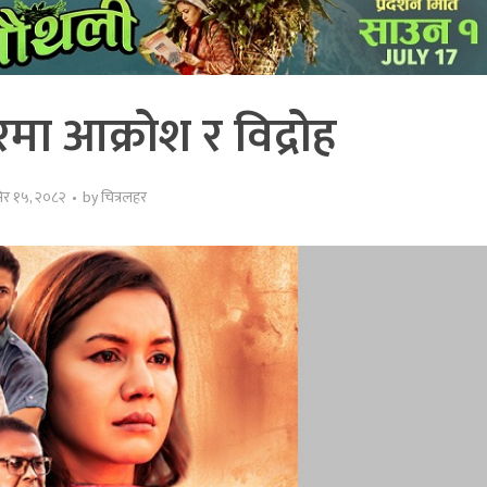
रमा आक्रोश र विद्रोह
िर १५, २०८२
by
चित्रलहर