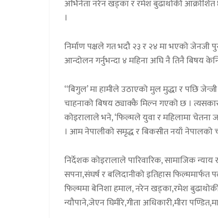
अभिनेता नरेन खड्का र रमेश बुढाथोकी आक्रोशित छ
।
निर्माण पक्षले गत भदौ २३ र २४ मा भएको जेनजी पु
आन्दोलन गर्नुभन्दा ४ महिना अघि नै तिनै बिषय केन
‘‘बिगुल’ मा हामीले उठाएको मुल मुद्धा र पछि जेन्
चाहनाको बिषय ठ्याक्कै मिल्न गएको छ । त्यसकारण य
कोइरालाले भने, ‘फिल्मले युवा र महिलामा चेतना ज
। आम नेपालीको समृद्ध र बिकसीत नयाँ नेपालको 
निर्देशक कोइरालाले पारिवारिक, सामाजिक न्याय र 
सपना,संघर्ष र बलिदानीको इतिहास फिल्ममार्फत पर्द
फिल्ममा बेनिशा हमाल, नरेन खड्का,रमेश बुढाथोक
न्यौपाने,जेएन घिमीरे,गीता अधिकारी,मीरा पण्डित