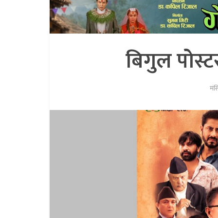
बिगुल पोस्ट
मंस