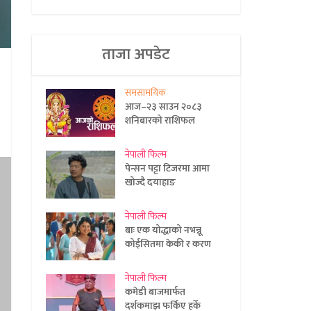
ताजा अपडेट
समसामयिक
आज–२३ साउन २०८३
शनिबारको राशिफल
नेपाली फिल्म
पेन्सन पट्टा टिजरमा आमा
खोज्दै दयाहाङ
नेपाली फिल्म
बाः एक योद्धाको नभन्नू
कोईसितमा केकी र करण
नेपाली फिल्म
कमेडी बाजमार्फत
दर्शकमाझ फर्किए हर्के