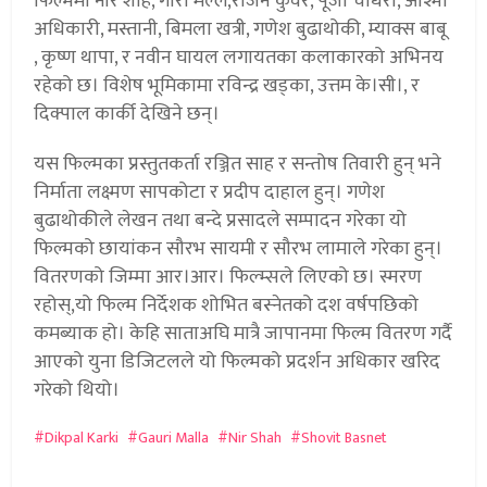
फिल्ममा नीर शाह, गौरी मल्ल,राजन कुँवर, पूजा चौधरी, आश्मा
अधिकारी, मस्तानी, बिमला खत्री, गणेश बुढाथोकी, म्याक्स बाबू
, कृष्ण थापा, र नवीन घायल लगायतका कलाकारको अभिनय
रहेको छ। विशेष भूमिकामा रविन्द्र खड्का, उत्तम के।सी।, र
दिक्पाल कार्की देखिने छन्।
यस फिल्मका प्रस्तुतकर्ता रञ्जित साह र सन्तोष तिवारी हुन् भने
निर्माता लक्ष्मण सापकोटा र प्रदीप दाहाल हुन्। गणेश
बुढाथोकीले लेखन तथा बन्दे प्रसादले सम्पादन गरेका यो
फिल्मको छायांकन सौरभ सायमी र सौरभ लामाले गरेका हुन्।
वितरणको जिम्मा आर।आर। फिल्म्सले लिएको छ। स्मरण
रहोस्,यो फिल्म निर्देशक शोभित बस्नेतको दश वर्षपछिको
कमब्याक हो। केहि साताअघि मात्रै जापानमा फिल्म वितरण गर्दै
आएको युना डिजिटलले यो फिल्मको प्रदर्शन अधिकार खरिद
गरेको थियो।
Dikpal Karki
Gauri Malla
Nir Shah
Shovit Basnet