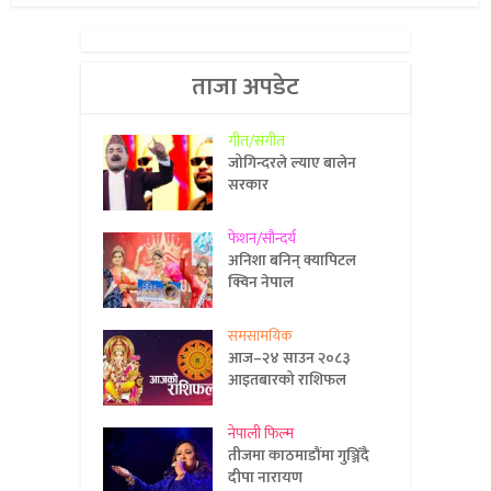
ताजा अपडेट
गीत/संगीत
जोगिन्दरले ल्याए बालेन
सरकार
फेशन/सौन्दर्य
अनिशा बनिन् क्यापिटल
क्विन नेपाल
समसामयिक
आज–२४ साउन २०८३
आइतबारको राशिफल
नेपाली फिल्म
तीजमा काठमाडौंमा गुञ्जिँदै
दीपा नारायण