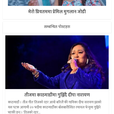
मेरो प्रियतममा प्रेमिल मुगलान जोडी
सम्बन्धित पोस्टहरु
तीजमा काठमाडौंमा गुञ्जिँदै दीपा नारायण
काठमाडौं । तीज गीत ‘तिजको रहर आयो बरिलै‘की गायिका दीपा नारायण झाको
यस पटक आगामी २० भदौमा काठमाडौँका बाँसबारीस्थित रमायल भेन्युमा गुञ्जिने
भएकी छन् । ‘तिजको रहर...