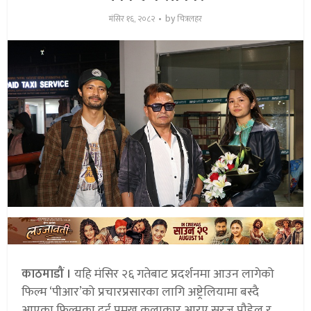
by
मंसिर १६, २०८२
चित्रलहर
काठमाडौं ।
यहि मंसिर २६ गतेबाट प्रदर्शनमा आउन लागेको
फिल्म ‘पीआर’को प्रचारप्रसारका लागि अष्ट्रेलियामा बस्दै
आएका फिल्मका दुई प्रमुख कलाकार आरए सुरज पौडेल र