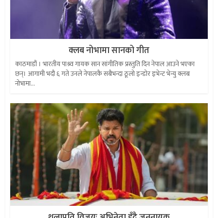
क्लब नोभामा सानको गीत
काठमाडौं । भारतीय पाश्र्व गायक सान सांगीतिक प्रस्तुति दिन नेपाल आउने भएका
छन्। आगामी भदौ ६ गते उनले नेपालकै सबैभन्दा ठूलो इन्डोर इभेन्ट भेन्यु क्लब
नोभामा...
थलापति विजयः अभिनेता हुँदै जननायक