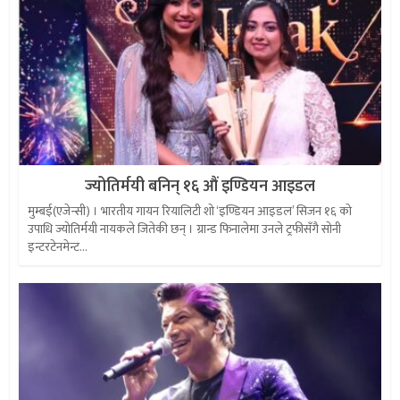
ज्योतिर्मयी बनिन् १६ औं इण्डियन आइडल
मुम्बई(एजेन्सी) । भारतीय गायन रियालिटी शो ‘इण्डियन आइडल’ सिजन १६ को
उपाधि ज्योतिर्मयी नायकले जितेकी छन् । ग्रान्ड फिनालेमा उनले ट्रफीसँगै सोनी
इन्टरटेनमेन्ट...