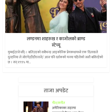
लण्डनमा शाहरुख र काजोलको ब्राण्ड
स्टेच्यू
मुम्बई(एजेन्सी) । बलिउडको सबैभन्दा आइकोनिक प्रेमकथामध्ये एक ‘दिलवाले
दुल्हनिया ले जोएंगे(डीडीएलजे)’ आज पनि दर्शकको मनमा पहिलेको जस्तै बसिरहेको
छ । सन् १९९५ मा...
ताजा अपडेट
गीत/संगीत
अमेरिकाका सहरमा