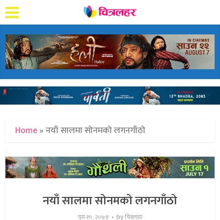
Home
»
नयाँ सालमा सोनमको लगनगाँठो
नयाँ सालमा सोनमको लगनगाँठो
by
पुस १०, २०७४
चित्रलहर