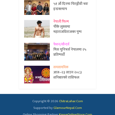
५१ औं दिनमा चिरञ्जीवी भवः
इन्डक्ल्याप
नेपाली फिल्म
पीके लुक्समा
महाराजधिराजका पुष्प
फेशन/सौन्दर्य
मिस युनिभर्स नेपालमा २५
प्रतिष्पर्धी
समसामयिक
आज–२३ साउन २०८३
शनिबारको राशिफल
Copyright © 2026
ChitraLahar.Com
Supported by
GlamourNepal.Com
Online Shopping Partner
KavyaOnlineStore.Com