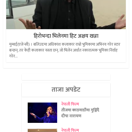
हिरोभन्दा भिलेनमा हिट अक्षय खन्ना
मुम्बई(एजेन्सी) । बलिउडमा अधिकांश कलाकार राम्रो भुमिकामा अभिनय गरेर स्टार
बन्छन्, तर केही कलाकार यस्ता छन्, जो भिलेन अर्थात नकारात्मक भूमिका निर्वाह
गरेर...
ताजा अपडेट
नेपाली फिल्म
तीजमा काठमाडौंमा गुञ्जिँदै
दीपा नारायण
नेपाली फिल्म