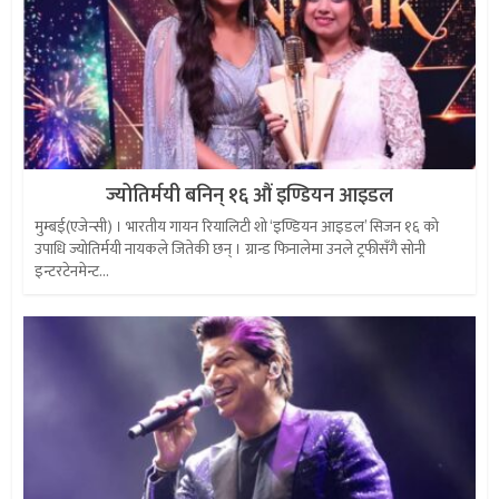
ज्योतिर्मयी बनिन् १६ औं इण्डियन आइडल
मुम्बई(एजेन्सी) । भारतीय गायन रियालिटी शो ‘इण्डियन आइडल’ सिजन १६ को
उपाधि ज्योतिर्मयी नायकले जितेकी छन् । ग्रान्ड फिनालेमा उनले ट्रफीसँगै सोनी
इन्टरटेनमेन्ट...