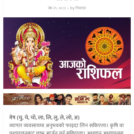
by
जेष्ठ २५, २०८३
चित्रलहर
मेष (चु, चे, चो, ला, लि, लु, ले, लो, अ)
व्यापार व्यवसायमा अनुभवको फाइदा लिन सकिएला। कृषि वा
पशुपालनबाट लाभ आर्जन गर्न सकिएला। अध्ययन अध्यापनमा