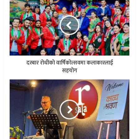
दरबार रोधीको वार्षिकोत्सवमा कलाकारलाई
सहयोग