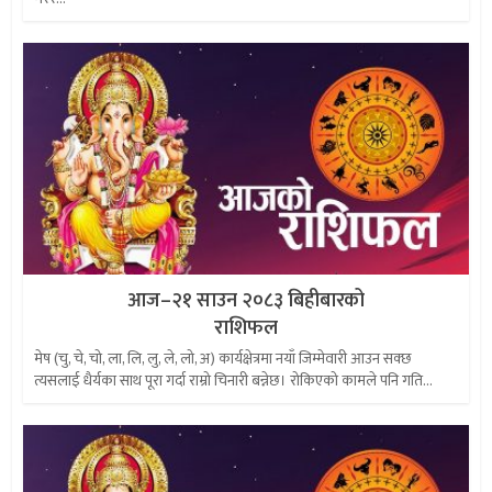
आज–२१ साउन २०८३ बिहीबारको
राशिफल
मेष (चु, चे, चो, ला, लि, लु, ले, लो, अ) कार्यक्षेत्रमा नयाँ जिम्मेवारी आउन सक्छ
त्यसलाई धैर्यका साथ पूरा गर्दा राम्रो चिनारी बन्नेछ। रोकिएको कामले पनि गति...