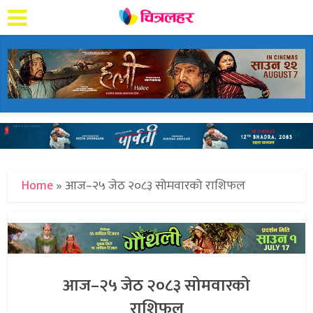
Home
»
आज–२५ जेठ २०८३ सोमवारको राशिफल
आज–२५ जेठ २०८३ सोमवारको
राशिफल