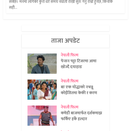
सक्छ। मनमा लागेको कुरा धेरै समय नथाँती राखी सुरु गर्नु राम्रो हुनेछ, किनकि
सही...
ताजा अपडेट
नेपाली फिल्म
पेन्सन पट्टा टिजरमा आमा
खोज्दै दयाहाङ
नेपाली फिल्म
बाः एक योद्धाको नभन्नू
कोईसितमा केकी र करण
नेपाली फिल्म
कमेडी बाजमार्फत दर्शकमाझ
फर्किए हर्के हल्दार