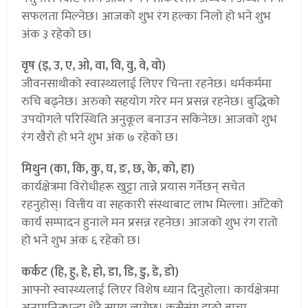
सफलता मिल्नेछ। आजको शुभ रंग हल्का निलो हो भने शुभ
अंक ३ रहेको छ।
वृष (इ, उ, ए, ओ, वा, वि, वु, वे, वो)
जीवनसाथीको स्वास्थ्यलाई लिएर चिन्ता रहनेछ। धर्मकर्ममा
रुचि बढ्नेछ। अरुको सहयोग गरेर मन प्रसन्न रहनेछ। बुद्धिको
उपयोगले परिस्थिति अनुकूल बनाउन सकिनेछ। आजको शुभ
रंग खैरो हो भने शुभ अंक ७ रहेको छ।
मिथुन (का, कि, कु, घ, ङ, छ, के, को, हा)
कार्यक्षेत्रमा विरोधीहरू खुट्टा तान्ने प्रयास गर्नेछन् सचेत
रहनुहोस्। वित्तीय वा सहकारी संस्थाबाट लाभ मिल्ला। आँटेको
कार्य सम्पादन हुनाले मन प्रसन्न रहनेछ। आजको शुभ रंग रातो
हो भने शुभ अंक ६ रहेको छ।
कर्कट (हि, हु, हे, हो, डा, डि, डु, डे, डो)
आफ्नो स्वास्थ्यलाई लिएर विशेष ध्यान दिनुहोला। कार्यक्षेत्रमा
अनुमानितभन्दा धेरै समय लाग्नेछ। कसैसंग झुठो बाचा