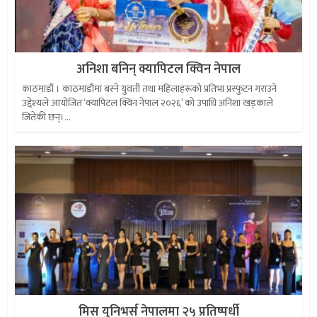
अनिशा बनिन् क्यापिटल क्विन नेपाल
काठमाडौं । काठमाडौंमा बस्ने युवती तथा महिलाहरूको प्रतिभा प्रस्फुटन गराउने
उद्देश्यले आयोजित ‘क्यापिटल क्विन नेपाल २०२६’ को उपाधि अनिशा खड्काले
जितेकी छन्।...
मिस युनिभर्स नेपालमा २५ प्रतिष्पर्धी