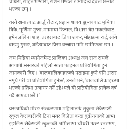
चौधरी, रोहित भण्डारी, रोशन मण्डल र आदित्य देवता छनोट
भएका छन् ।
यस्तै खनारबाट आर्जु रौटार, प्रज्ञान शाक्य झुम्काबाट भुमिका
बिके, पूर्णिमा गुप्ता, मनमाया रिजाल, विश्वास श्रेष्ठ पकलीबाट
इभेनजलिना शाह, तरहराबाट जिया शंकर, मीहाङमा राई, सांगे
वाङमु गुरुङ, थडियाबाट प्रिसा बन्जारा पनि छानिएका छन् ।
जय मिडिया म्यानेजमेन्ट प्रालिका अध्यक्ष जय राज रायले
आगामी असारको पहिलो साता फाइनल प्रतियोगिता हुने
जानकारी दिए । ‘बालबालिकाहरुको पढाइमा कुनै पनि असर
नपुग्ने गरी यो प्रतियोगिता हुनेछ’, उनले भने, ‘बालवालिकाहरुमा
भएको प्रतिभा उजागर गर्ने उद्देश्यले यो प्रतियोगिता प्रत्येक वर्ष
गर्दै आएका छौं ।’
यसअघिको मोरङ संस्करणमा महिलातर्फ सुकुना सेकेण्डरी
स्कुल केराबारीकी टिना मगर विजेता बन्दा बुढीगंगाको आभा
इङ्लिस सेकेण्डरी स्कुलकी अभिलाषा चौधरी फस्ट रनरअप,