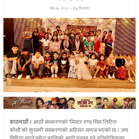
by
जेष्ठ २७, २०८३
चित्रलहर
काठमाडौं ।
आठौं संस्करणको ‘मिस्टर एण्ड मिस लिटिल
कोशी’को सुनसरी संस्करणको अडिसन सम्पन्न भएको छ । जय
मिडिया म्यानेजमेन्ट प्रालिको आयोजनामा हुने प्रतियोगिताका