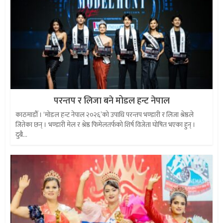
परन्तप र लिजा बने मोडल हन्ट नेपाल
काठमाडौँ । ‘मोडल हन्ट नेपाल २०२६’को उपाधि परन्तप भण्डारी र लिजा श्रेष्ठले
जितेका छन् । भण्डारी मेल र श्रेष्ठ फिमेलतर्फको शिर्ष विजेता घोषित भएका हुन् ।
दुबै...