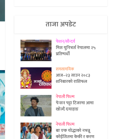
ताजा अपडेट
फेशन/सौन्दर्य
मिस युनिभर्स नेपालमा २५
प्रतिष्पर्धी
समसामयिक
आज–२३ साउन २०८३
शनिबारको राशिफल
नेपाली फिल्म
पेन्सन पट्टा टिजरमा आमा
खोज्दै दयाहाङ
नेपाली फिल्म
बाः एक योद्धाको नभन्नू
कोईसितमा केकी र करण