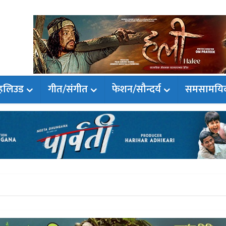
हलिउड
गीत/संगीत
फेशन/सौन्दर्य
समसामयि