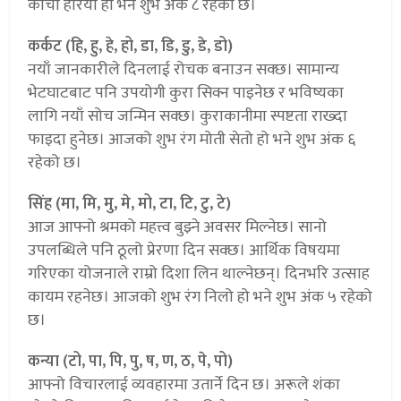
काँचो हरियो हो भने शुभ अंक ८ रहेको छ।
कर्कट (हि, हु, हे, हो, डा, डि, डु, डे, डो)
नयाँ जानकारीले दिनलाई रोचक बनाउन सक्छ। सामान्य
भेटघाटबाट पनि उपयोगी कुरा सिक्न पाइनेछ र भविष्यका
लागि नयाँ सोच जन्मिन सक्छ। कुराकानीमा स्पष्टता राख्दा
फाइदा हुनेछ। आजको शुभ रंग मोती सेतो हो भने शुभ अंक ६
रहेको छ।
सिंह (मा, मि, मु, मे, मो, टा, टि, टु, टे)
आज आफ्नो श्रमको महत्त्व बुझ्ने अवसर मिल्नेछ। सानो
उपलब्धिले पनि ठूलो प्रेरणा दिन सक्छ। आर्थिक विषयमा
गरिएका योजनाले राम्रो दिशा लिन थाल्नेछन्। दिनभरि उत्साह
कायम रहनेछ। आजको शुभ रंग निलो हो भने शुभ अंक ५ रहेको
छ।
कन्या (टो, पा, पि, पु, ष, ण, ठ, पे, पो)
आफ्नो विचारलाई व्यवहारमा उतार्ने दिन छ। अरूले शंका