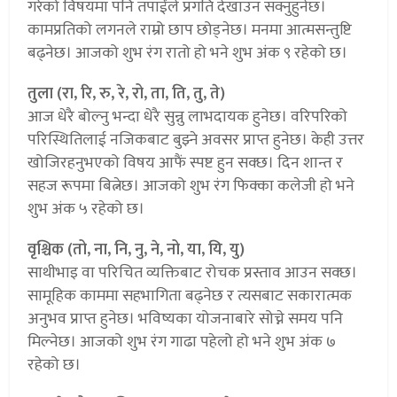
गरेको विषयमा पनि तपाईंले प्रगति देखाउन सक्नुहुनेछ।
कामप्रतिको लगनले राम्रो छाप छोड्नेछ। मनमा आत्मसन्तुष्टि
बढ्नेछ। आजको शुभ रंग रातो हो भने शुभ अंक ९ रहेको छ।
तुला (रा, रि, रु, रे, रो, ता, ति, तु, ते)
आज धेरै बोल्नु भन्दा धेरै सुन्नु लाभदायक हुनेछ। वरिपरिको
परिस्थितिलाई नजिकबाट बुझ्ने अवसर प्राप्त हुनेछ। केही उत्तर
खोजिरहनुभएको विषय आफैं स्पष्ट हुन सक्छ। दिन शान्त र
सहज रूपमा बित्नेछ। आजको शुभ रंग फिक्का कलेजी हो भने
शुभ अंक ५ रहेको छ।
वृश्चिक (तो, ना, नि, नु, ने, नो, या, यि, यु)
साथीभाइ वा परिचित व्यक्तिबाट रोचक प्रस्ताव आउन सक्छ।
सामूहिक काममा सहभागिता बढ्नेछ र त्यसबाट सकारात्मक
अनुभव प्राप्त हुनेछ। भविष्यका योजनाबारे सोच्ने समय पनि
मिल्नेछ। आजको शुभ रंग गाढा पहेलो हो भने शुभ अंक ७
रहेको छ।