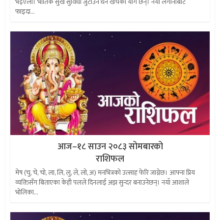
भइएला। भौतिक सुख सुविधा जुटाउन धन खर्चका योग छन्। नयाँ लगानीबाट
फाइदा...
आज–१८ साउन २०८३ सोमबारको
राशिफल
मेष (चु, चे, चो, ला, लि, लु, ले, लो, अ) मनभित्रको उत्साह फेरि जाग्नेछ। आफ्ना प्रिय
व्यक्तिसँग बिताएका केही पलले दिनलाई अझ सुन्दर बनाउनेछन्। नयाँ आशाले
भोलिका...