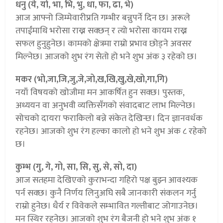
धनु (ये, यो, भा, भि, भु, धा, फा, ढा, भे)
आज आफ्नो जिम्मेवारीप्रति गम्भीर बन्नुपर्ने दिन छ। अरूले
तपाईंमाथि भरोसा राख्न सक्छन् र त्यो भरोसा कायम राख्न
सफल हुनुहुनेछ। कामको क्षेत्रमा राम्रो प्रभाव छोड्ने अवसर
मिल्नेछ। आजको शुभ रंग सेतो हो भने शुभ अंक ३ रहेको छ।
मकर (भो,जा,जि,जु,जे,जो,ख,खि,खु,खे,खो,गा,गि)
नयाँ विषयको खोजीमा मन आकर्षित हुन सक्छ। पुस्तक,
अध्ययन वा अनुभवी व्यक्तिसँगको संवादबाट लाभ मिल्नेछ।
सोचको दायरा फराकिलो बन्ने संकेत देखिन्छ। दिन ज्ञानवर्धक
रहनेछ। आजको शुभ रंग हल्का कालो हो भने शुभ अंक ८ रहेको
छ।
कुम्भ (गु, गे, गो, सा, सि, सु, से, सो, दा)
आज सतहमा देखिएको कुराभन्दा गहिरो पक्ष बुझ्न आवश्यक
पर्न सक्छ। कुनै निर्णय लिनुअघि सबै जानकारी संकलन गर्नु
राम्रो हुनेछ। धैर्य र विवेकले सम्भावित गल्तीबाट जोगाउनेछ।
मन स्थिर रहनेछ। आजको शुभ रंग बैजनी हो भने शुभ अंक १