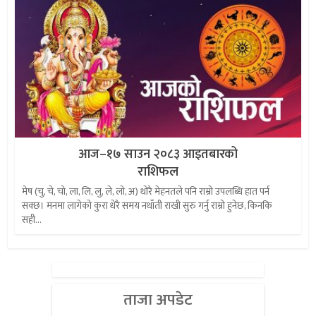
आज–१७ साउन २०८३ आइतबारको
राशिफल
मेष (चु, चे, चो, ला, लि, लु, ले, लो, अ) थोरै मेहनतले पनि राम्रो उपलब्धि हात पर्न
सक्छ। मनमा लागेको कुरा धेरै समय नथाँती राखी सुरु गर्नु राम्रो हुनेछ, किनकि
सही...
ताजा अपडेट