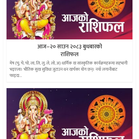
आज–२० साउन २०८३ बुधबारको
राशिफल
मेष (चु, चे, चो, ला, लि, लु, ले, लो, अ) धार्मिक वा सांस्कृतिक कार्यक्रमहरूमा सहभागी
भइएला। भौतिक सुख सुविधा जुटाउन धन खर्चका योग छन्। नयाँ लगानीबाट
फाइदा...