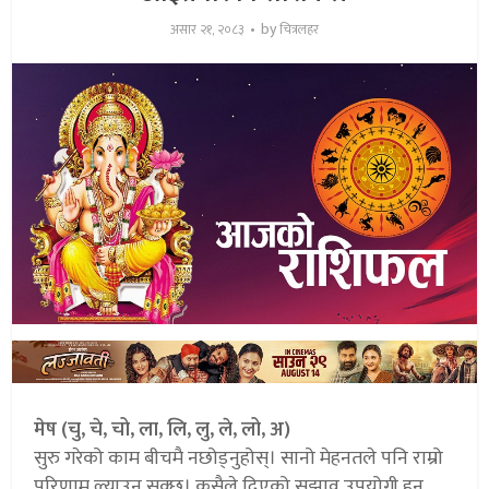
by
असार २१, २०८३
चित्रलहर
मेष (चु, चे, चो, ला, लि, लु, ले, लो, अ)
सुरु गरेको काम बीचमै नछोड्नुहोस्। सानो मेहनतले पनि राम्रो
परिणाम ल्याउन सक्छ। कसैले दिएको सुझाव उपयोगी हुन