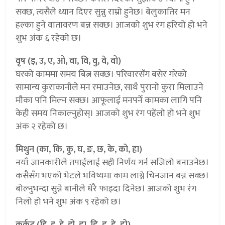
सक्छ, त्यसैले ध्यान दिएर सुन्नु राम्रो हुनेछ। बेलुकातिर मन
हल्का हुने वातावरण बन्न सक्छ। आजको शुभ रंग हरियो हो भने
शुभ अंक ६ रहेको छ।
वृष (इ, उ, ए, ओ, वा, वि, वु, वे, वो)
घरको काममा समय बित्न सक्छ। परिवारसँग बसेर गरेको
सामान्य कुराकानीले मन रमाउनेछ, साथै पुरानो कुरा मिलाउने
मौका पनि मिल्न सक्छ। आफूलाई मनपर्ने कामका लागि पनि
केही समय निकाल्नुहोस्। आजको शुभ रंग पहेंलो हो भने शुभ
अंक २ रहेको छ।
मिथुन (का, कि, कु, घ, ङ, छ, के, को, हा)
नयाँ जानकारीले तपाईंलाई सही निर्णय गर्न सजिलो बनाउनेछ।
कसैसँग भएको भेटले भविष्यमा काम लाग्ने चिनजान बन्न सक्छ।
बोल्नुभन्दा सुन्ने बानीले धेरै फाइदा दिनेछ। आजको शुभ रंग
निलो हो भने शुभ अंक ९ रहेको छ।
कर्कट (हि, हु, हे, हो, डा, डि, डु, डे, डो)