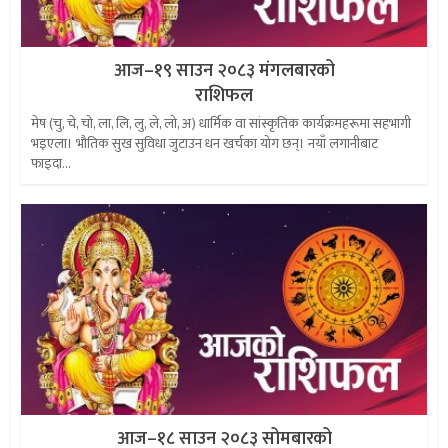
आज–१९ साउन २०८३ मंगलबारको
राशिफल
मेष (चु, चे, चो, ला, लि, लु, ले, लो, अ) धार्मिक वा सांस्कृतिक कार्यक्रमहरूमा सहभागी
भइएला। भौतिक सुख सुविधा जुटाउन धन खर्चका योग छन्। नयाँ लगानीबाट
फाइदा...
आज–१८ साउन २०८३ सोमबारको