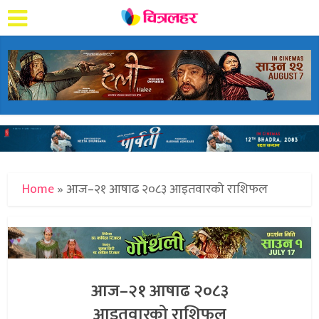
Home
»
आज–२१ आषाढ २०८३ आइतवारको राशिफल
आज–२१ आषाढ २०८३
आइतवारको राशिफल