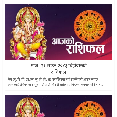
आज–२१ साउन २०८३ बिहीबारको
राशिफल
मेष (चु, चे, चो, ला, लि, लु, ले, लो, अ) कार्यक्षेत्रमा नयाँ जिम्मेवारी आउन सक्छ
त्यसलाई धैर्यका साथ पूरा गर्दा राम्रो चिनारी बन्नेछ। रोकिएको कामले पनि गति...