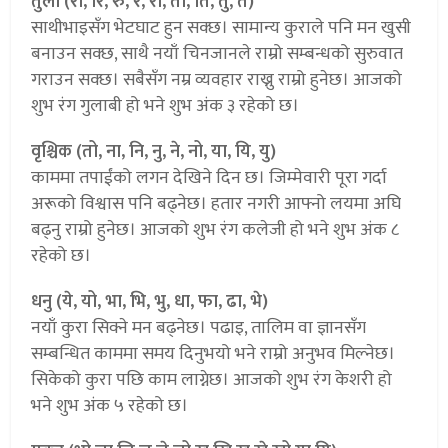
तुला (रा, रि, रु, रे, रो, ता, ति, तु, ते)
साथीभाइसँग भेटघाट हुन सक्छ। सामान्य कुराले पनि मन खुसी
बनाउन सक्छ, साथै नयाँ चिनजानले राम्रो सम्बन्धको सुरुवात
गराउन सक्छ। सबैसँग नम्र व्यवहार राख्नु राम्रो हुनेछ। आजको
शुभ रंग गुलाबी हो भने शुभ अंक ३ रहेको छ।
वृश्चिक (तो, ना, नि, नु, ने, नो, या, यि, यु)
काममा तपाईंको लगन देखिने दिन छ। जिम्मेवारी पूरा गर्दा
अरूको विश्वास पनि बढ्नेछ। हतार नगरी आफ्नो लयमा अघि
बढ्नु राम्रो हुनेछ। आजको शुभ रंग कलेजी हो भने शुभ अंक ८
रहेको छ।
धनु (ये, यो, भा, भि, भु, धा, फा, ढा, भे)
नयाँ कुरा सिक्ने मन बढ्नेछ। पढाइ, तालिम वा ज्ञानसँग
सम्बन्धित काममा समय दिनुभयो भने राम्रो अनुभव मिल्नेछ।
सिकेको कुरा पछि काम लाग्नेछ। आजको शुभ रंग केशरी हो
भने शुभ अंक ५ रहेको छ।