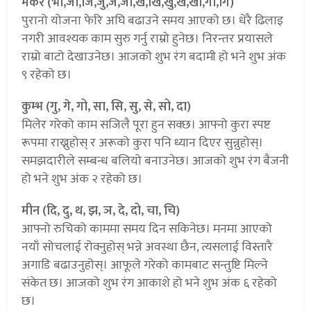
मकर (भो,जा,जि,जु,जे,जो,ख,खि,खु,खे,खो,गा,गि)
पुरानो योजना फेरि अघि बढाउने समय आएको छ। धेरै ढिलाइ
नगरी आवश्यक काम सुरु गर्नु राम्रो हुनेछ। निरन्तर प्रयासले
राम्रो बाटो देखाउनेछ। आजको शुभ रंग बदामी हो भने शुभ अंक
९ रहेको छ।
कुम्भ (गु, गे, गो, सा, सि, सु, से, सो, दा)
मिलेर गरेको काम सजिलै पूरा हुन सक्छ। आफ्नो कुरा स्पष्ट
रूपमा राख्नुहोस् र अरूको कुरा पनि ध्यान दिएर सुन्नुहोस्।
समझदारीले सम्बन्ध बलियो बनाउनेछ। आजको शुभ रंग बैजनी
हो भने शुभ अंक २ रहेको छ।
मीन (दि, दु, थ, झ, ञ, दे, दो, चा, चि)
आफ्नो रुचिको काममा समय दिन सकिनेछ। मनमा आएको
नयाँ सोचलाई रोक्नुहोस् भन्ने अवस्था छैन, त्यसलाई विस्तारै
अगाडि बढाउनुहोस्। आफूले गरेको कामबाट सन्तुष्टि मिल्ने
संकेत छ। आजको शुभ रंग आकाशे हो भने शुभ अंक ६ रहेको
छ।