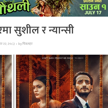
रमा सुशील र न्यान्सी
ार २२, २०८३
by
चित्रलहर