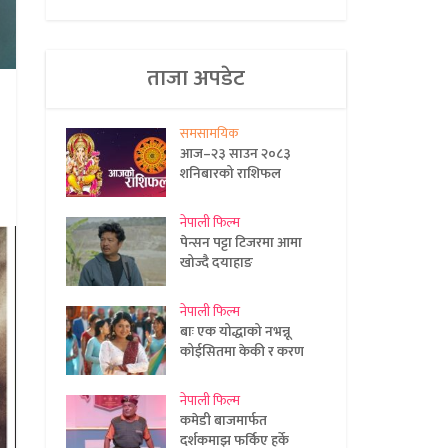
ताजा अपडेट
समसामयिक
आज–२३ साउन २०८३
शनिबारको राशिफल
नेपाली फिल्म
पेन्सन पट्टा टिजरमा आमा
खोज्दै दयाहाङ
नेपाली फिल्म
बाः एक योद्धाको नभन्नू
कोईसितमा केकी र करण
नेपाली फिल्म
कमेडी बाजमार्फत
दर्शकमाझ फर्किए हर्के