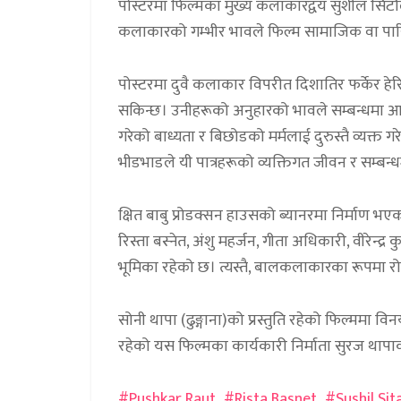
पोस्टरमा फिल्मका मुख्य कलाकारद्वय सुशील सिटौला 
कलाकारको गम्भीर भावले फिल्म सामाजिक वा पारिव
पोस्टरमा दुवै कलाकार विपरीत दिशातिर फर्केर हेरि
सकिन्छ। उनीहरूको अनुहारको भावले सम्बन्धमा आ
गरेको बाध्यता र बिछोडको मर्मलाई दुरुस्तै व्यक्त
भीडभाडले यी पात्रहरूको व्यक्तिगत जीवन र सम्बन
क्षित बाबु प्रोडक्सन हाउसको ब्यानरमा निर्माण भए
रिस्ता बस्नेत, अंशु महर्जन, गीता अधिकारी, वीरेन्
भूमिका रहेको छ। त्यस्तै, बालकलाकारका रूपमा रोनक
सोनी थापा (ढुङ्गाना)को प्रस्तुति रहेको फिल्ममा विनय 
रहेको यस फिल्मका कार्यकारी निर्माता सुरज थापाका
Pushkar Raut
Rista Basnet
Sushil Sit