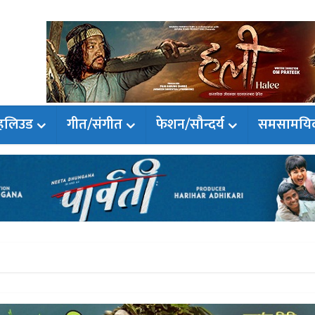
हलिउड
गीत/संगीत
फेशन/सौन्दर्य
समसामयि