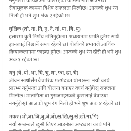
गर्नुपर्ला। कार्यक्षेत्रमा चलिरहेको काममा गति आउनेछ।
सेवामूलक काममा विशेष सफलता मिल्नेछ। आजको शुभ रंग
निलो हो भने शुभ अंक २ रहेको छ।
वृश्चिक (तो, ना, नि, नु, ने, नो, या, यि, यु)
हत्तारमा कुनै निर्णय नलिनुहोला। अध्ययनमा प्रगति हुनेछ साथै
ज्ञानलाई निखार्ने समय रहेको छ। बोलीको प्रभावले आर्थिक
क्रियाकलापमा फाइदा हुनेछ। आजको शुभ रंग खैरो हो भने शुभ
अंक १ रहेको छ।
धनु (ये, यो, भा, भि, भु, धा, फा, ढा, भे)
जीवन साथीसँग वैचारिक मतभेदका योग छन्। नयाँ कार्य
प्रारम्भ गर्नुभन्दा अघि योजना बनाएर कार्य गर्नुहोस् सफलता
मिल्नेछ। मातापिता वा गुरुजनहरूको कुरालाई वेवास्था
नगर्नुहोस्। आजको शुभ रंग निलो हो भने शुभ अंक ४ रहेको छ।
मकर (भो,जा,जि,जु,जे,जो,ख,खि,खु,खे,खो,गा,गि)
नयाँ सम्बन्धले खुसी लिएर आउनेछ। अप्ठ्यारा कार्य पनि