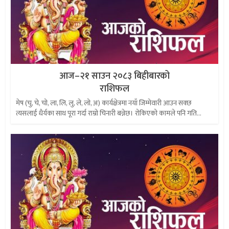
आज–२१ साउन २०८३ बिहीबारको
राशिफल
मेष (चु, चे, चो, ला, लि, लु, ले, लो, अ) कार्यक्षेत्रमा नयाँ जिम्मेवारी आउन सक्छ
त्यसलाई धैर्यका साथ पूरा गर्दा राम्रो चिनारी बन्नेछ। रोकिएको कामले पनि गति...