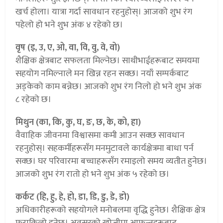
खर्च होला। यात्रा गर्दा सावधान रहनुहोस्। आजको शुभ रंग
पहेलो हो भने शुभ अंक ४ रहेको छ।
वृष (इ, उ, ए, ओ, वा, वि, वु, वे, वो)
शैक्षिक क्षेत्रबाट सफलता मिल्नेछ। साथीभाईहरूबाट समयमा
सहयोग नमिल्नाले मन खिन्न रहन सक्छ। नयाँ सम्पर्कबाट
अड्केको काम बन्नेछ। आजको शुभ रंग निलो हो भने शुभ अंक
८ रहेको छ।
मिथुन (का, कि, कु, घ, ङ, छ, के, को, हा)
वैवाहिक जीवनमा विश्वासमा कमी आउन सक्छ सावधान
रहनुहोस्। सहकर्मीहरूसँग मनमुटावले कार्यक्षेत्रमा बाधा पर्न
सक्छ। घर परिवारमा बच्चाहरूसँग रमाइलो समय व्यतीत हुनेछ।
आजको शुभ रंग रातो हो भने शुभ अंक ५ रहेको छ।
कर्कट (हि, हु, हे, हो, डा, डि, डु, डे, डो)
अधिकारीहरूको सहयोगले मनोबलमा वृद्धि हुनेछ। शैक्षिक क्षेत्र
फराकिलो हुनेछ। अवसरको खोजीमा आफन्तहरूबाट