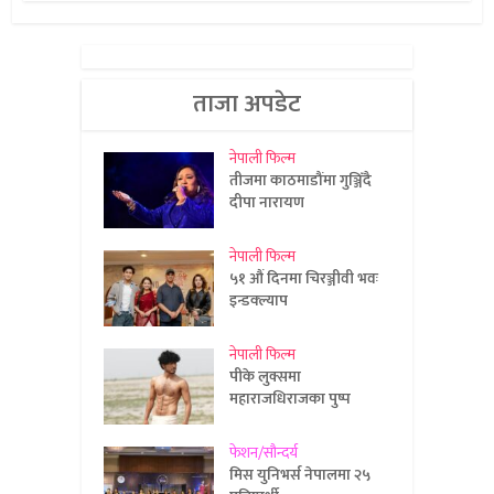
ताजा अपडेट
नेपाली फिल्म
तीजमा काठमाडौंमा गुञ्जिँदै
दीपा नारायण
नेपाली फिल्म
५१ औं दिनमा चिरञ्जीवी भवः
इन्डक्ल्याप
नेपाली फिल्म
पीके लुक्समा
महाराजधिराजका पुष्प
फेशन/सौन्दर्य
मिस युनिभर्स नेपालमा २५