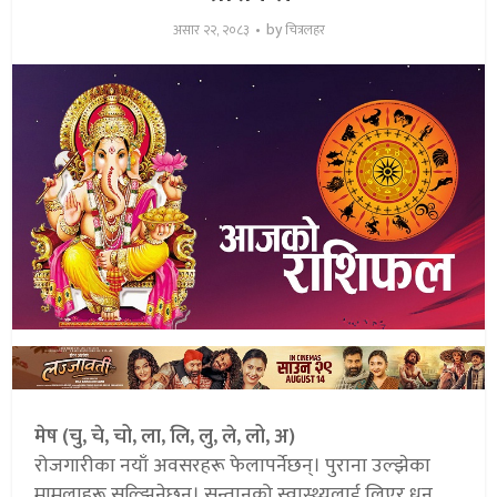
by
असार २२, २०८३
चित्रलहर
मेष (चु, चे, चो, ला, लि, लु, ले, लो, अ)
रोजगारीका नयाँ अवसरहरू फेलापर्नेछन्। पुराना उल्झेका
मामलाहरू सुल्झिनेछन्। सन्तानको स्वास्थ्यलाई लिएर धन