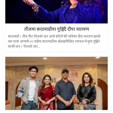
तीजमा काठमाडौंमा गुञ्जिँदै दीपा नारायण
काठमाडौं । तीज गीत ‘तिजको रहर आयो बरिलै‘की गायिका दीपा नारायण झाको
यस पटक आगामी २० भदौमा काठमाडौँका बाँसबारीस्थित रमायल भेन्युमा गुञ्जिने
भएकी छन् । ‘तिजको रहर...