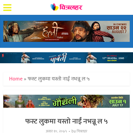
Home
»
फस्ट लुकमा यस्तो नाईं नभन्नू ल ५
फस्ट लुकमा यस्तो नाईं नभन्नू ल ५
by
असार १०, २०७५
चित्रलहर