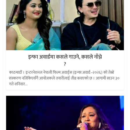
इन्फा अवार्डमा कसले गाउने, कसले नाँच्ने
?
काठमाडौं । इन्टरनेशनल नेपाली फिल्म अवार्ड्स (इन्फा अवार्ड–२०२६) को तेस्रो
संस्करण नजिकिएसँगै आयोजकले तयारीलाई तीव्र बनाएको छ । आगामी साउन ३०
गते शनिवार...