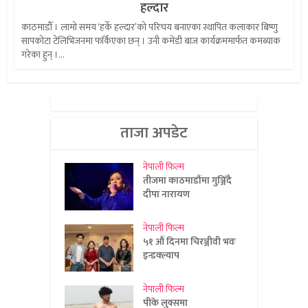
हल्दार
काठमाडौँ । लामो समय ‘हर्के हल्दार’को परिचय बनाएका स्थापित कलाकार बिष्णु
सापकोटा टेलिभिजनमा फर्किएका छन् । उनी कमेडी बाज कार्यक्रममार्फत कमब्याक
गरेका हुन् ।...
ताजा अपडेट
नेपाली फिल्म
तीजमा काठमाडौंमा गुञ्जिँदै
दीपा नारायण
नेपाली फिल्म
५१ औं दिनमा चिरञ्जीवी भवः
इन्डक्ल्याप
नेपाली फिल्म
पीके लुक्समा