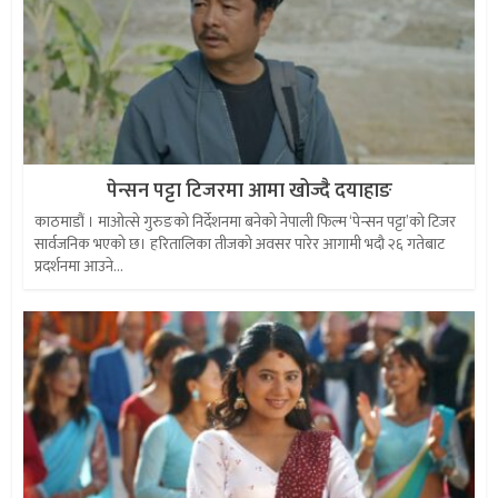
पेन्सन पट्टा टिजरमा आमा खोज्दै दयाहाङ
काठमाडौं । माओत्से गुरुङको निर्देशनमा बनेको नेपाली फिल्म ‘पेन्सन पट्टा’को टिजर
सार्वजनिक भएको छ। हरितालिका तीजको अवसर पारेर आगामी भदौ २६ गतेबाट
प्रदर्शनमा आउने...