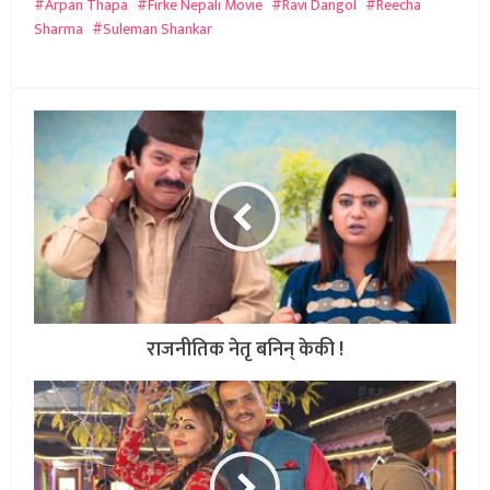
Arpan Thapa
Firke Nepali Movie
Ravi Dangol
Reecha
Sharma
Suleman Shankar
राजनीतिक नेतृ बनिन् केकी !