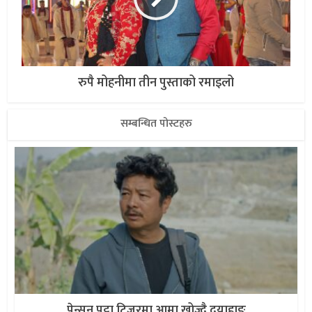
रुपै मोहनीमा तीन पुस्ताको रमाइलो
सम्बन्धित पोस्टहरु
पेन्सन पट्टा टिजरमा आमा खोज्दै दयाहाङ