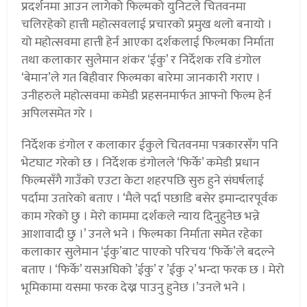
प्रदर्शनमा आउन लागेको फिल्मको युनिटले चितवनमा
चलिरहेको हात्ती महोत्सवलाई प्रचारको प्रमुख थलो बनायो ।
यो महोत्सवमा हात्ती हेर्न आएका दर्शकलाई फिल्मका निर्माता
तथा कलाकार सुलेमान शंकर ‘ईकु’ र निर्देशक रवि डंगोल
‘बेमान’ले गत बिहीवार फिल्मका बारेमा जानकारी गराए ।
उनीहरुले महोत्सवमा कमेडी प्रहसनमार्फत आफ्नो फिल्म हेर्न
अपिलसमेत गरे ।
निर्देशक डंगोल र कलाकार ईकुले चितवनमा पत्रकारसँग पनि
भेटघाट गरेको छ । निर्देशक डंगोलले ‘फिर्के’ कमेडी प्रधान
फिल्मसँगै गाउँको एउटा केटा शहरपछि सुरु हुने संघर्षलाई
पर्दामा उतारेको बताए । ‘मैले पर्दा पछाडि बसेर इमान्दारपूर्वक
काम गरेको छु । मेरो काममा दर्शकले न्याय दिनुहुनेछ भन्ने
आशावादी छु ।’ उनले भने । फिल्मका निर्माता समेत रहेका
कलाकार सुलेमान ‘ईकु’बाट पाएको परिचय ‘फिर्के’ले बदल्ने
बताए । ‘फिर्के’ यसअघिको ’ईकु’ र ’ईकु २’ भन्दा फरक छ । मेरो
भूमिकामा यसमा फरक देख्न पाउनु हुनेछ ।’उनले भने ।