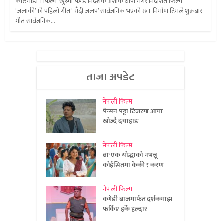
काठमाडौं । फिल्म ‘खुस्मा’ फेम्ड निर्देशक अशोक थापा मगर निर्देशित फिल्म
‘जलाकी’को पहिलो गीत ‘चाँदी जलप’ सार्वजनिक भएको छ । निर्माण टिमले शुक्रबार
गीत सार्वजनिक...
ताजा अपडेट
नेपाली फिल्म
पेन्सन पट्टा टिजरमा आमा
खोज्दै दयाहाङ
नेपाली फिल्म
बाः एक योद्धाको नभन्नू
कोईसितमा केकी र करण
नेपाली फिल्म
कमेडी बाजमार्फत दर्शकमाझ
फर्किए हर्के हल्दार