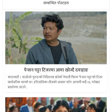
सम्बन्धित पोस्टहरु
पेन्सन पट्टा टिजरमा आमा खोज्दै दयाहाङ
काठमाडौं । माओत्से गुरुङको निर्देशनमा बनेको नेपाली फिल्म ‘पेन्सन पट्टा’को टिजर
सार्वजनिक भएको छ। हरितालिका तीजको अवसर पारेर आगामी भदौ २६ गतेबाट
प्रदर्शनमा आउने...