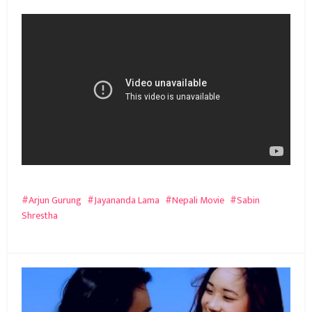
Arjun Gurung
Jayananda Lama
Nepali Movie
Sabin
Shrestha