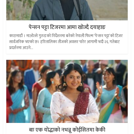
पेन्सन पट्टा टिजरमा आमा खोज्दै दयाहाङ
काठमाडौं । माओत्से गुरुङको निर्देशनमा बनेको नेपाली फिल्म ‘पेन्सन पट्टा’को टिजर
सार्वजनिक भएको छ। हरितालिका तीजको अवसर पारेर आगामी भदौ २६ गतेबाट
प्रदर्शनमा आउने...
बाः एक योद्धाको नभन्नू कोईसितमा केकी