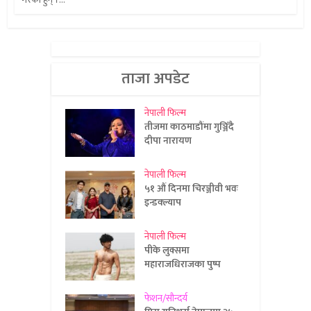
ताजा अपडेट
नेपाली फिल्म
तीजमा काठमाडौंमा गुञ्जिँदै
दीपा नारायण
नेपाली फिल्म
५१ औं दिनमा चिरञ्जीवी भवः
इन्डक्ल्याप
नेपाली फिल्म
पीके लुक्समा
महाराजधिराजका पुष्प
फेशन/सौन्दर्य