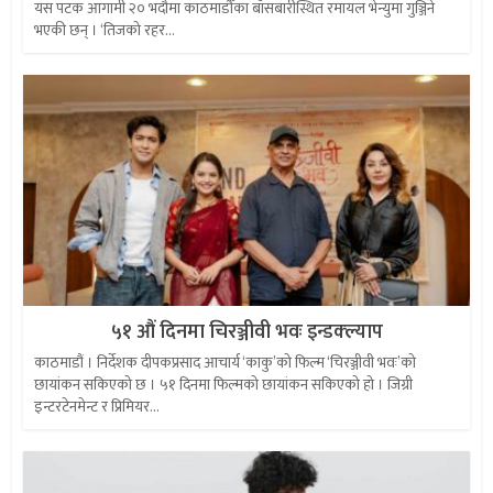
यस पटक आगामी २० भदौमा काठमाडौँका बाँसबारीस्थित रमायल भेन्युमा गुञ्जिने
भएकी छन् । ‘तिजको रहर...
५१ औं दिनमा चिरञ्जीवी भवः इन्डक्ल्याप
काठमाडौं । निर्देशक दीपकप्रसाद आचार्य ‘काकु’को फिल्म ‘चिरञ्जीवी भवः’को
छायांकन सकिएको छ । ५१ दिनमा फिल्मको छायांकन सकिएको हो । जिग्री
इन्टरटेनमेन्ट र प्रिमियर...