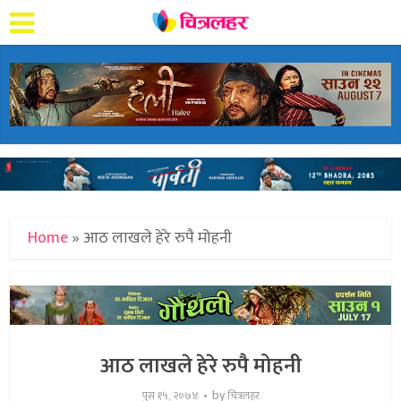
Home
»
आठ लाखले हेरे रुपै मोहनी
आठ लाखले हेरे रुपै मोहनी
by
पुस १५, २०७४
चित्रलहर