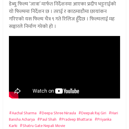
डेब्यु फिल्म ‘जात्रा’ मार्फत निर्देशनमा आएका प्रदीप भट्टराईको
यो फिल्ममा निर्देशन छ । तराई र काठमाडौमा छायांकन
गरिएको यस फिल्म चैत्र ९ गते रिलिज हुँदैछ । फिल्मलाई मह
सञ्चारले निर्माण गरेको हो ।
Aachal Sharma
Deepa Shree Niraula
Deepak Raj Giri
Hari
Bansha Acharya
Paul Shah
Pradeep Bhattarai
Priyanka
Karki
Shatru Gate Nepali Movie