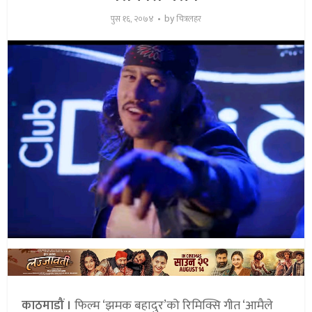
by
पुस १६, २०७४
चित्रलहर
काठमाडौं ।
फिल्म ‘झमक बहादुर’को रिमिक्सि गीत ‘आमैले