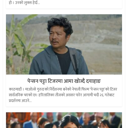
हो । उनको लुक्स हेर्दा...
पेन्सन पट्टा टिजरमा आमा खोज्दै दयाहाङ
काठमाडौं । माओत्से गुरुङको निर्देशनमा बनेको नेपाली फिल्म ‘पेन्सन पट्टा’को टिजर
सार्वजनिक भएको छ। हरितालिका तीजको अवसर पारेर आगामी भदौ २६ गतेबाट
प्रदर्शनमा आउने...