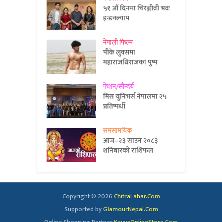
५१ औं दिनमा चिरञ्जीवी भवः
इन्डक्ल्याप
नेपाली फिल्म
पीके लुक्समा
महाराजधिराजका पुष्प
फेशन/सौन्दर्य
मिस युनिभर्स नेपालमा २५
प्रतिष्पर्धी
समसामयिक
आज–२३ साउन २०८३
शनिबारको राशिफल
Copyright © 2026
ChitraLahar.Com
Supported by
GlamourNepal.Com
Online Shopping Partner
KavyaOnlineStore.Com