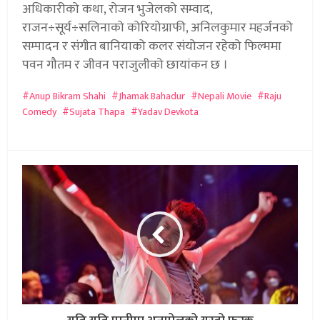
अधिकारीको कथा, रोजन भुजेलको सम्वाद,
राजन÷सूर्य÷सलिनाको कोरियोग्राफी, अनिलकुमार महर्जनको
सम्पादन र संगीत बानियाको कलर संयोजन रहेको फिल्ममा
पवन गौतम र जीवन पराजुलीको छायांकन छ ।
Anup Bikram Shahi
Jhamak Bahadur
Nepali Movie
Raju
Comedy
Sujata Thapa
Yadav Devkota