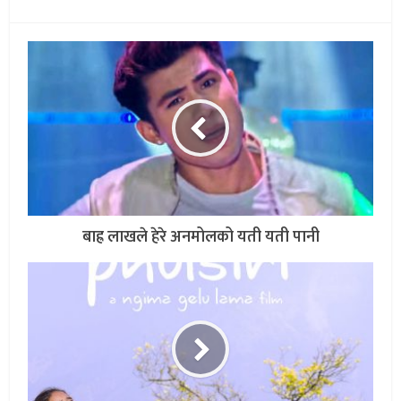
बाह्र लाखले हेरे अनमोलको यती यती पानी