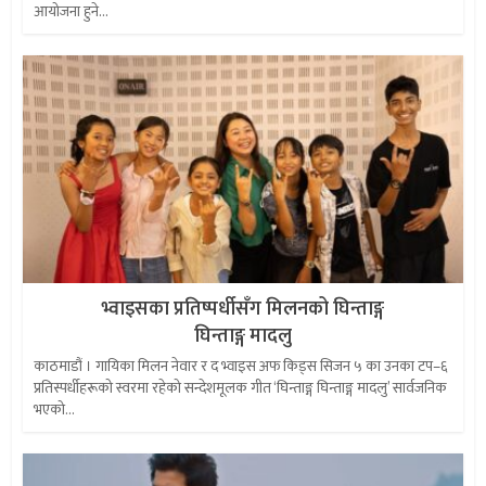
आयोजना हुने...
भ्वाइसका प्रतिष्पर्धीसँग मिलनको घिन्ताङ्ग
घिन्ताङ्ग मादलु
काठमाडौं । गायिका मिलन नेवार र द भ्वाइस अफ किड्स सिजन ५ का उनका टप–६
प्रतिस्पर्धीहरूको स्वरमा रहेको सन्देशमूलक गीत ‘घिन्ताङ्ग घिन्ताङ्ग मादलु’ सार्वजनिक
भएको...