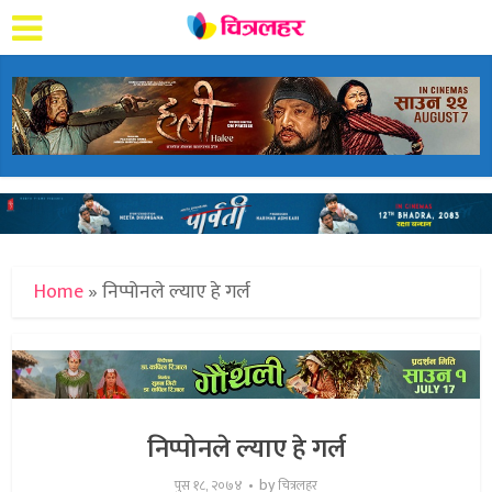
Home
»
निप्पोनले ल्याए हे गर्ल
निप्पोनले ल्याए हे गर्ल
by
पुस १८, २०७४
चित्रलहर