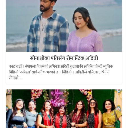
सोनाक्षीका पतिसँग रोमान्टिक अदिती
काठमाडौं । नेपापली फिल्मकी अभिनेत्री अदिती बुढाथोकी अभिनित हिन्दी म्युजिक
भिडियो ‘फरिश्ता’ सार्वजनिक भएको छ । भिडियोमा अदितीले बलिउड अभिनेत्री
सोनाक्षी...