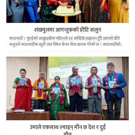
शंखमुलमा आगन्तुकको प्रीटि सलुन
काठमाडौं । यूएईको आबुधाबीमा पछिल्लो ११ वर्षदेखि सञ्चालन हुँदै आएको प्रीटि
सलुनले काठमाडौंमा ब्युटी तथा स्किन केयर सेवा प्रारम्भ गरेको छ । काठमाडौंको...
उमाले एकसाथ ल्याइन् मौन छ देश र दुई