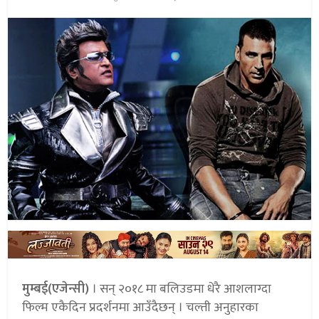
मुम्बई(एजेन्सी)
। सन् २०१८ मा बलिउडमा धेरै आशलाग्दा
फिल्म एकैदिन प्रदर्शनमा आउँदैछन् । चल्ती अनुहारका