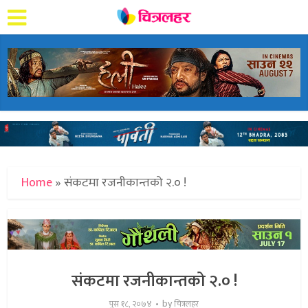
Home
»
संकटमा रजनीकान्तको २.० !
संकटमा रजनीकान्तको २.० !
by
पुस १८, २०७४
चित्रलहर