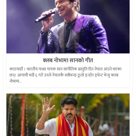
क्लब नोभामा सानको गीत
काठमाडौं । भारतीय पाश्र्व गायक सान सांगीतिक प्रस्तुति दिन नेपाल आउने भएका
छन्। आगामी भदौ ६ गते उनले नेपालकै सबैभन्दा ठूलो इन्डोर इभेन्ट भेन्यु क्लब
नोभामा...