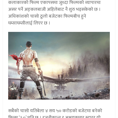
कलाकारको फिल्म एकापसमा जुध्दा फिल्मको व्यापारमा
असर पर्ने अड्कलबाजी अहिलेबाट नै शुरु भइसकेको छ ।
अधिकांशको चासो ठूलो बजेटका फिल्मबीच हुने
घम्साघम्सीलाई लिएर छ ।
सबैको चासो यतिबेला ४ सय ५० करोडको बजेटमा बनेको
फिल्म ‘२.०’ प्रति छ । रजनीकान्त र अक्षयकुमार स्टारर यो