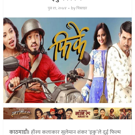
by
पुस १९, २०७४
चित्रलहर
काठमाडौ।
हाँस्य कलाकार सुलेमान शंकर ‘इकु’ले दुई फिल्म