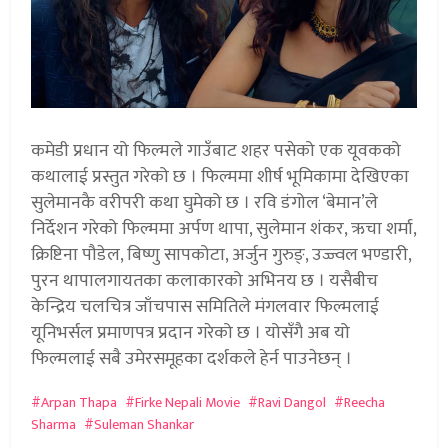
कमेडी प्रधान यो फिल्मले गाउँबाट शहर पसेको एक यूवकको
कथालाई प्रस्तुत गरेको छ । फिल्ममा शीर्ष भूमिकामा देखिएका
सुलेमानकै वरीपरी कथा घुमेको छ । रवि डंगोल ‘बेमान’ले
निर्देशन गरेको फिल्ममा अर्पण थापा, सुलेमान शंकर, ऋचा शर्मा,
क्रिष्टिना पौडेल, बिष्णु सापकोटा, अर्जुन गुरुङ्, उज्ज्वल भण्डारी,
पुरन थापालगायतका कलाकारको अभिनय छ । यसैबीच
केन्द्रिय चलचित्र जाँचपास समितिले मंगलवार फिल्मलाई
यूनिभर्सल प्रमाणपत्र प्रदान गरेको छ । योसँगै अब यो
फिल्मलाई सबै उमेरसमूहका दर्शकले हेर्न पाउनेछन् ।
Arpan Thapa
Firke Nepali Movie
Ravi Dangol
Reecha
Sharma
Suleman Shankar