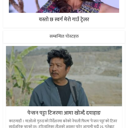
यस्तो छ स्वर्ग मेरो गाउँ ट्रेलर
सम्बन्धित पोस्टहरु
पेन्सन पट्टा टिजरमा आमा खोज्दै दयाहाङ
काठमाडौं । माओत्से गुरुङको निर्देशनमा बनेको नेपाली फिल्म ‘पेन्सन पट्टा’को टिजर
सार्वजनिक भएको छ। हरितालिका तीजको अवसर पारेर आगामी भदौ २६ गतेबाट