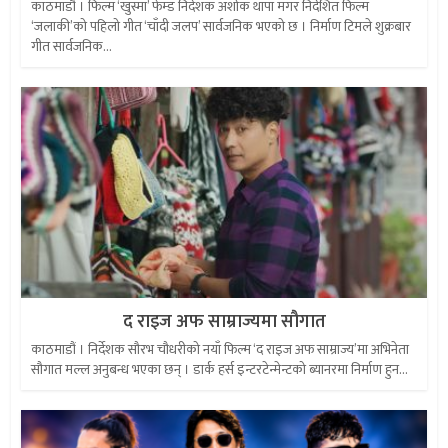
काठमाडौं । फिल्म ‘खुस्मा’ फेम्ड निर्देशक अशोक थापा मगर निर्देशित फिल्म
‘जलाकी’को पहिलो गीत ‘चाँदी जलप’ सार्वजनिक भएको छ । निर्माण टिमले शुक्रबार
गीत सार्वजनिक...
द राइज अफ साम्राज्यमा सौगात
काठमाडौं । निर्देशक सौरभ चौधरीको नयाँ फिल्म ‘द राइज अफ साम्राज्य’मा अभिनेता
सौगात मल्ल अनुबन्ध भएका छन् । डार्क हर्स इन्टरटेन्मेन्टको ब्यानरमा निर्माण हुन...