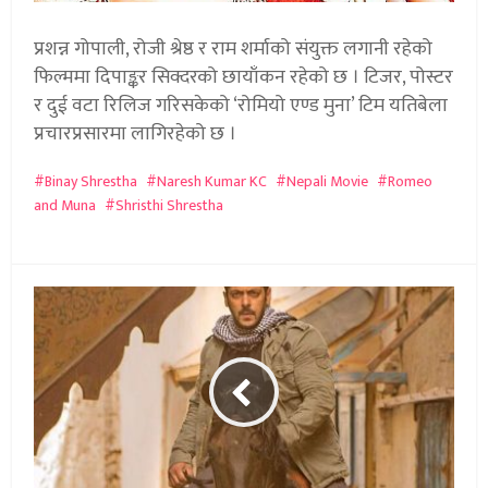
प्रशन्न गोपाली, रोजी श्रेष्ठ र राम शर्माको संयुक्त लगानी रहेको
फिल्ममा दिपाङ्कर सिक्दरको छायाँकन रहेको छ । टिजर, पोस्टर
र दुई वटा रिलिज गरिसकेको ‘रोमियो एण्ड मुना’ टिम यतिबेला
प्रचारप्रसारमा लागिरहेको छ ।
Binay Shrestha
Naresh Kumar KC
Nepali Movie
Romeo
and Muna
Shristhi Shrestha