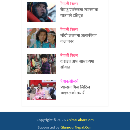
नेपाली फिल्म
रोड टु एभरेस्टमा सगरमाथा
यात्राको इतिवृत्त
नेपाली फिल्म
चाँदी जलपमा जलाकीका
कलाकार
नेपाली फिल्म
द राइज अफ साम्राज्यमा
सौगात
फेशन/सौन्दर्य
प्याब्सन मिस लिटिल
आइडलको तयारी
Copyright © 2026
ChitraLahar.Com
Supported by
GlamourNepal.Com