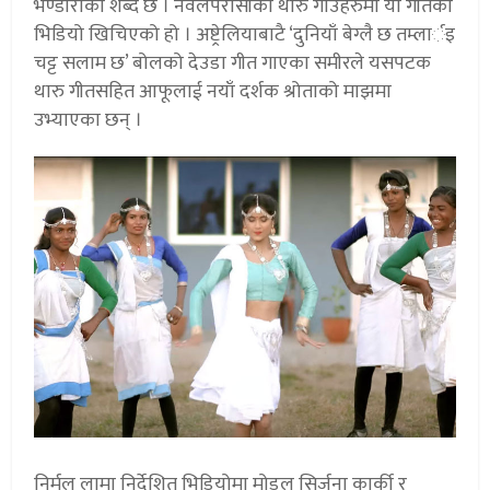
भण्डारीको शब्द छ । नवलपरासीका थारु गाउँहरुमा यो गीतको
भिडियो खिचिएको हो । अष्ट्रेलियाबाटै ‘दुनियाँ बेग्लै छ तम्लार्इ
चट्ट सलाम छ’ बोलको देउडा गीत गाएका समीरले यसपटक
थारु गीतसहित आफूलाई नयाँ दर्शक श्रोताको माझमा
उभ्याएका छन् ।
निर्मल लामा निर्देशित भिडियोमा मोडल सिर्जना कार्की र