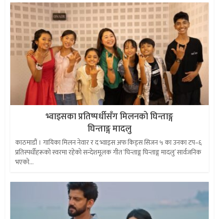
भ्वाइसका प्रतिष्पर्धीसँग मिलनको घिन्ताङ्ग
घिन्ताङ्ग मादलु
काठमाडौं । गायिका मिलन नेवार र द भ्वाइस अफ किड्स सिजन ५ का उनका टप–६
प्रतिस्पर्धीहरूको स्वरमा रहेको सन्देशमूलक गीत ‘घिन्ताङ्ग घिन्ताङ्ग मादलु’ सार्वजनिक
भएको...