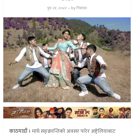
by
पुस २४, २०७४
चित्रलहर
काठमाडौं ।
माघे सङ्क्रान्तिको अवसर पारेर अष्ट्रेलियाबाट