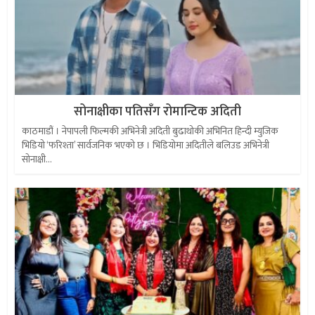
सोनाक्षीका पतिसँग रोमान्टिक अदिती
काठमाडौं । नेपापली फिल्मकी अभिनेत्री अदिती बुढाथोकी अभिनित हिन्दी म्युजिक
भिडियो ‘फरिश्ता’ सार्वजनिक भएको छ । भिडियोमा अदितीले बलिउड अभिनेत्री
सोनाक्षी...