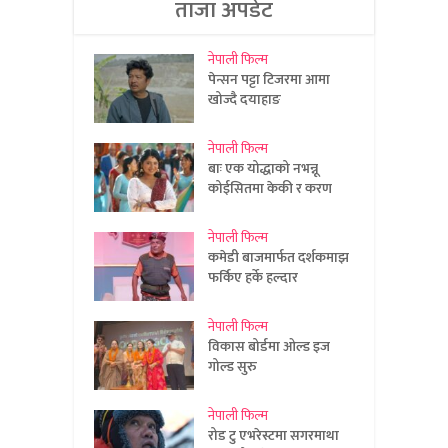
ताजा अपडेट
नेपाली फिल्म
पेन्सन पट्टा टिजरमा आमा
खोज्दै दयाहाङ
नेपाली फिल्म
बाः एक योद्धाको नभन्नू
कोईसितमा केकी र करण
नेपाली फिल्म
कमेडी बाजमार्फत दर्शकमाझ
फर्किए हर्के हल्दार
नेपाली फिल्म
विकास बोर्डमा ओल्ड इज
गोल्ड सुरु
नेपाली फिल्म
रोड टु एभरेस्टमा सगरमाथा