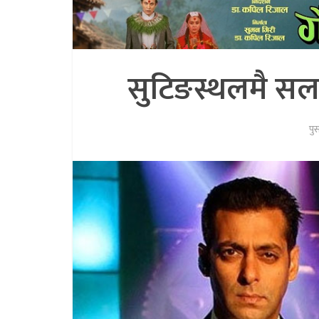
सुटिङस्थलमै स
पु