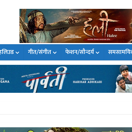
हलिउड
गीत/संगीत
फेशन/सौन्दर्य
समसामयि