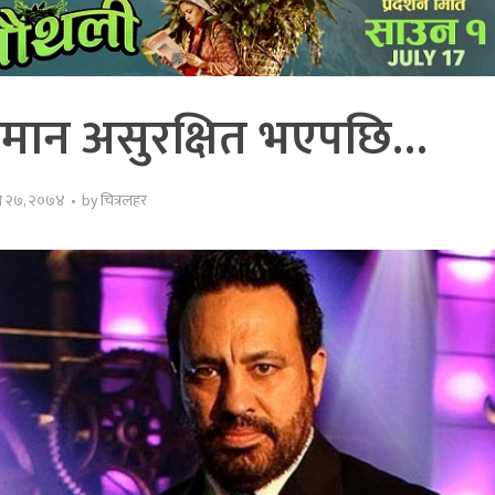
लमान असुरक्षित भएपछि…
स २७, २०७४
by
चित्रलहर