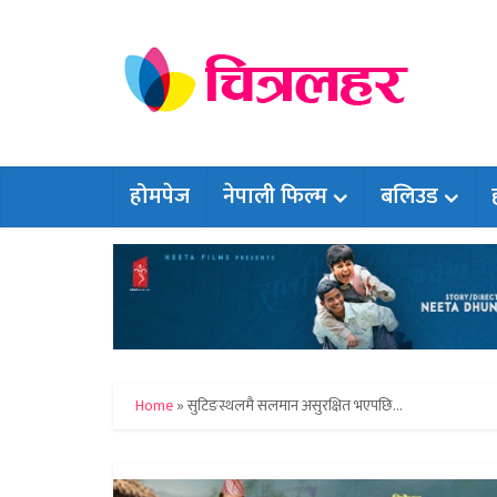
होमपेज
नेपाली फिल्म
बलिउड
Home
»
सुटिङस्थलमै सलमान असुरक्षित भएपछि…