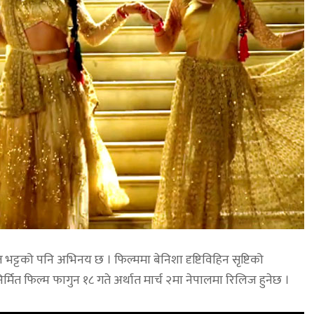
भट्टको पनि अभिनय छ । फिल्ममा बेनिशा दृष्टिविहिन सृष्टिको
िर्मित फिल्म फागुन १८ गते अर्थात मार्च २मा नेपालमा रिलिज हुनेछ ।