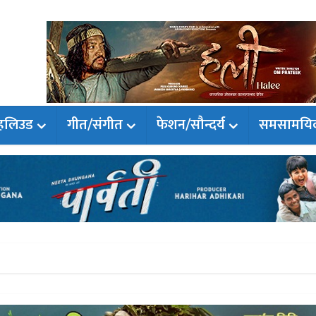
हलिउड
गीत/संगीत
फेशन/सौन्दर्य
समसामयि