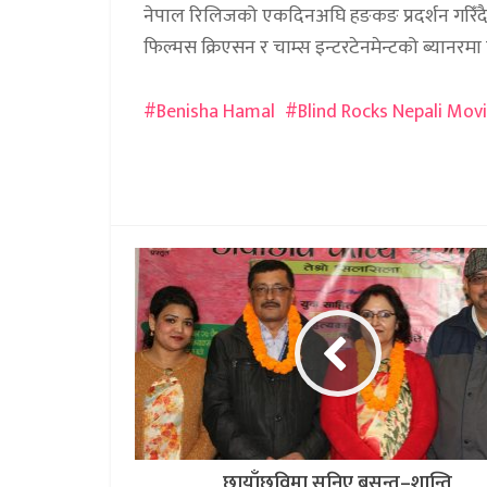
नेपाल रिलिजको एकदिनअघि हङकङ प्रदर्शन गरिँदैछ
फिल्मस क्रिएसन र चाम्स इन्टरटेनमेन्टको ब्यानरमा
Benisha Hamal
Blind Rocks Nepali Mov
छायाँछविमा सुनिए बसन्त–शान्ति