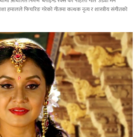
कथामा आधारित फिल्म ‘ब्लाइन्ड रक्स’को पहिलो गीत ‘उड्यो मन’
शा हमालले फिचरिङ गरेको गीतमा कत्थक नृत्य र शास्त्रीय संगीतको