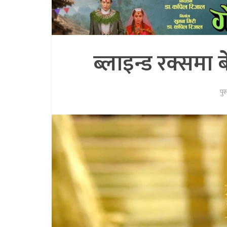
ब्लाइन्ड रक्समा
पु