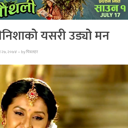
 बेनिशाको यसरी उड्यो मन
स २७, २०७४
by
चित्रलहर