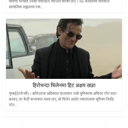
घोषणा गरेपछि उनका फ्यानहरु चिन्तित भएका छन् । २७ जनवरीमा गायकले
सामाजिक सञ्जालमा एक...
हिरोभन्दा भिलेनमा हिट अक्षय खन्ना
मुम्बई(एजेन्सी) । बलिउडमा अधिकांश कलाकार राम्रो भुमिकामा अभिनय गरेर स्टार
बन्छन्, तर केही कलाकार यस्ता छन्, जो भिलेन अर्थात नकारात्मक भूमिका निर्वाह
गरेर...