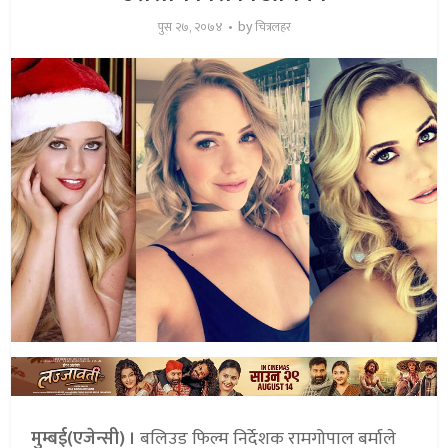
by
पुस २७, २०७४
चित्रलहर
मुम्बई(एजेन्सी) ।
बलिउड फिल्म निर्देशक रामगोपाल बर्माले