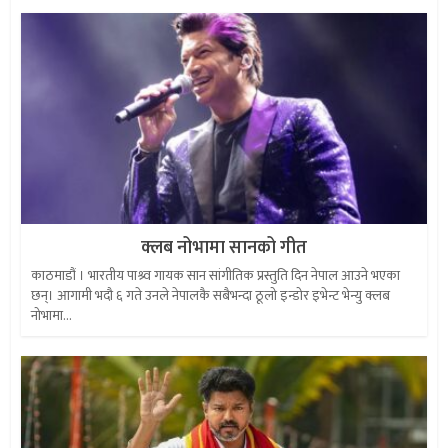
क्लब नोभामा सानको गीत
काठमाडौं । भारतीय पाश्र्व गायक सान सांगीतिक प्रस्तुति दिन नेपाल आउने भएका
छन्। आगामी भदौ ६ गते उनले नेपालकै सबैभन्दा ठूलो इन्डोर इभेन्ट भेन्यु क्लब
नोभामा...