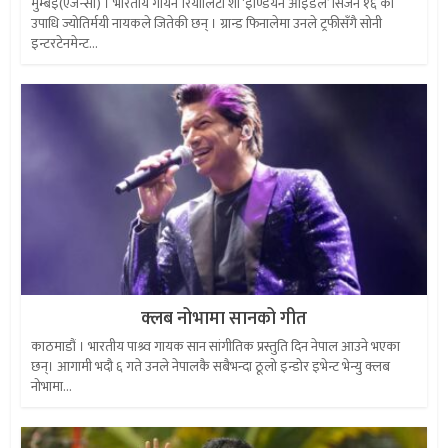
मुम्बई(एजेन्सी) । भारतीय गायन रियालिटी शो ‘इण्डियन आइडल’ सिजन १६ को
उपाधि ज्योतिर्मयी नायकले जितेकी छन् । ग्रान्ड फिनालेमा उनले ट्रफीसँगै सोनी
इन्टरटेनमेन्ट...
क्लब नोभामा सानको गीत
काठमाडौं । भारतीय पाश्र्व गायक सान सांगीतिक प्रस्तुति दिन नेपाल आउने भएका
छन्। आगामी भदौ ६ गते उनले नेपालकै सबैभन्दा ठूलो इन्डोर इभेन्ट भेन्यु क्लब
नोभामा...