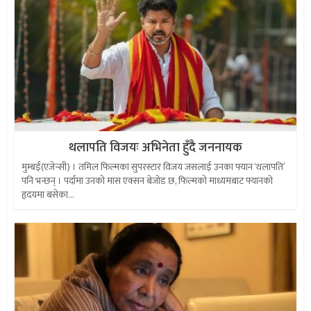
थलापति विजयः अभिनेता हुँदै जननायक
मुम्बई(एजेन्सी) । तमिल फिल्मका सुपरस्टार विजय जसलाई उनका फ्यान ‘थलापति’
पनि भन्छन् । पर्दामा उनको मास एक्सन बेजोड छ, फिल्मको माध्यमबाट फ्यानको
हृदयमा बसेका...