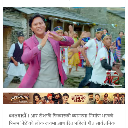
काठमाडौं ।
आर रोशफी फिल्मस्को ब्यानरमा निर्माण भएको
फिल्म ‘नेप्टे’को लोक लयमा आधारित पहिलो गीत सार्वजनिक