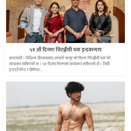
५१ औं दिनमा चिरञ्जीवी भवः इन्डक्ल्याप
काठमाडौं । निर्देशक दीपकप्रसाद आचार्य ‘काकु’को फिल्म ‘चिरञ्जीवी भवः’को
छायांकन सकिएको छ । ५१ दिनमा फिल्मको छायांकन सकिएको हो । जिग्री
इन्टरटेनमेन्ट र प्रिमियर...