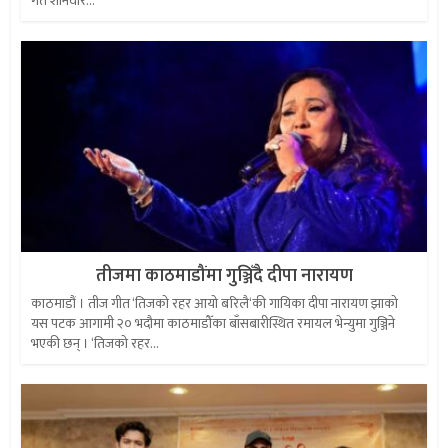
गते शनिवार...
तीजमा काठमाडौंमा गुञ्जिँदै दीपा नारायण
काठमाडौं । तीज गीत ‘तिजको रहर आयो बरिलै‘की गायिका दीपा नारायण झाको
यस पटक आगामी २० भदौमा काठमाडौँका बाँसबारीस्थित रमायल भेन्युमा गुञ्जिने
भएकी छन् । ‘तिजको रहर...