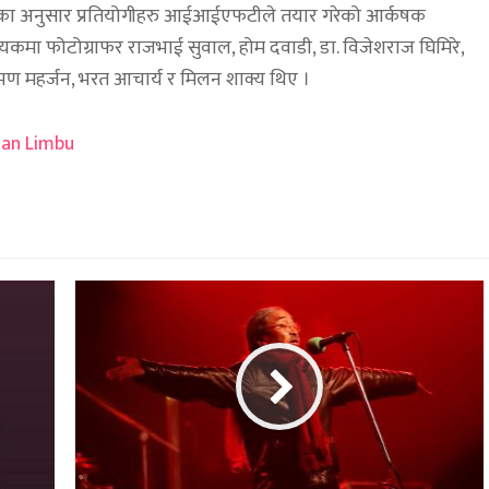
र्पाका अनुसार प्रतियोगीहरु आईआईएफटीले तयार गरेको आर्कषक
णायकमा फोटोग्राफर राजभाई सुवाल, होम दवाडी, डा. विजेशराज घिमिरे,
 लक्ष्मण महर्जन, भरत आचार्य र मिलन शाक्य थिए ।
an Limbu