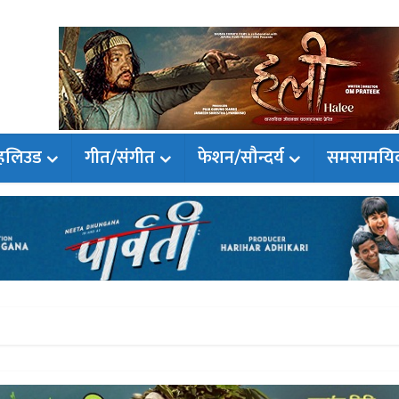
हलिउड
गीत/संगीत
फेशन/सौन्दर्य
समसामयि