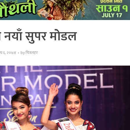
 नयाँ सुपर मोडल
ाघ ६, २०७४
by
चित्रलहर