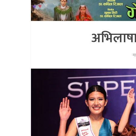
अभिलाषा
म