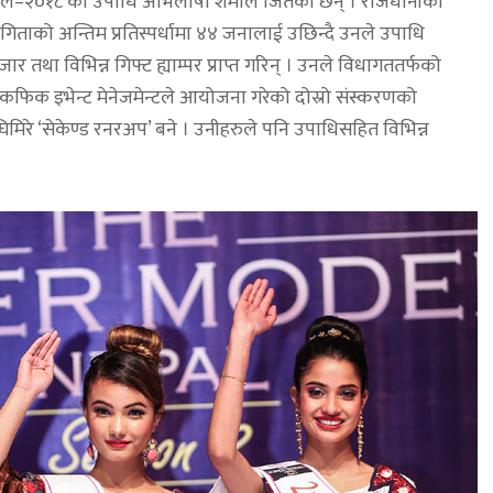
नेपाल–२०१८’को उपाधि अभिलाषा शर्माले जितेकी छन् । राजधानीको
ियोगिताको अन्तिम प्रतिस्पर्धामा ४४ जनालाई उछिन्दै उनले उपाधि
ार तथा विभिन्न गिफ्ट ह्याम्पर प्राप्त गरिन् । उनले विधागततर्फको
सिकफिक इभेन्ट मेनेजमेन्टले आयोजना गरेको दोस्रो संस्करणको
घिमिरे ‘सेकेण्ड रनरअप’ बने । उनीहरुले पनि उपाधिसहित विभिन्न