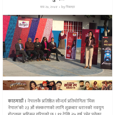
by
माघ २७, २०७४
चित्रलहर
काठमाडौं ।
नेपालकै प्रतिष्ठित सौन्दर्य प्रतियोगिता ‘मिस
नेपाल’को २३ औं संस्करणको लागि शुक्रबार धरानको नवयुग
होटलमा अडिसन गरिएको छ । १९ देखि २५ वर्ष उमेर पुगेका