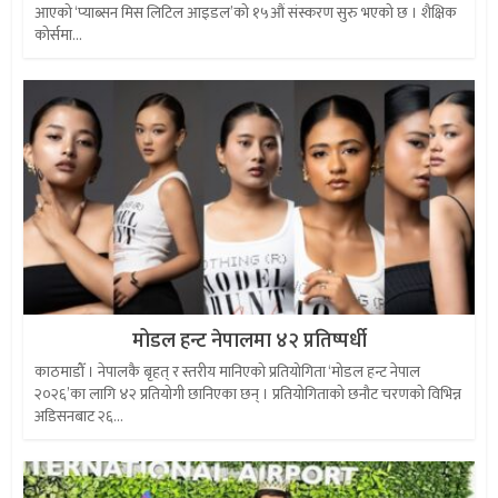
आएको ‘प्याब्सन मिस लिटिल आइडल’को १५औं संस्करण सुरु भएको छ । शैक्षिक
कोर्समा...
मोडल हन्ट नेपालमा ४२ प्रतिष्पर्धी
काठमाडौँ । नेपालकै बृहत् र स्तरीय मानिएको प्रतियोगिता ‘मोडल हन्ट नेपाल
२०२६’का लागि ४२ प्रतियोगी छानिएका छन् । प्रतियोगिताको छनौट चरणको विभिन्न
अडिसनबाट २६...