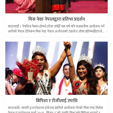
मिस नेवाः नेपालद्वारा प्रतिभा प्रदर्शन
काठमाडौं । नेपलिज फेसन होमले हरेक वर्षझैँ यस वर्ष पनि राजधानीमा आयोजना गर्न
लागेको नेपाल टेलिकम मिस नेवाः नेपाल अर्न्तगतको ट्यालेन्ट शोमा प्रतिष्पर्धीहरुले...
बिपिशा र रोजीलाई उपाधि
काठमाडौं। सामरी इन्टरनेशनल इभेन्टस् प्रालिले आयोजना गरेको ‘मिस एण्ड मिसेस
नेपाल इन्टरनेशनल वर्ल्ड २०२६–सिजन २’ को उपाधि ‘मिस’तर्फ बिपिशा भट्टराई र