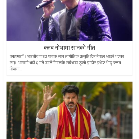
क्लब नोभामा सानको गीत
काठमाडौं । भारतीय पाश्र्व गायक सान सांगीतिक प्रस्तुति दिन नेपाल आउने भएका
छन्। आगामी भदौ ६ गते उनले नेपालकै सबैभन्दा ठूलो इन्डोर इभेन्ट भेन्यु क्लब
नोभामा...