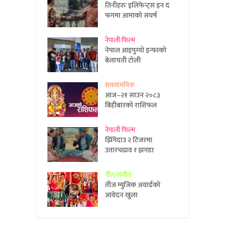
तिनीहरुः इलिफेन्ट्स इन द
फगमा आमाको संघर्ष
नेपाली फिल्म
नेपाल आइपुग्यो इन्फाको
बेलायती टोली
समसामयिक
आज–२१ साउन २०८३
बिहीबारको राशिफल
नेपाली फिल्म
झिँगेदाउ २ टिजरमा
उतारचढाव र झगडा
गीत/संगीत
तीज म्युजिक अवार्डको
आवेदन खुला