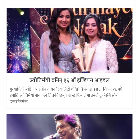
ज्योतिर्मयी बनिन् १६ औं इण्डियन आइडल
मुम्बई(एजेन्सी) । भारतीय गायन रियालिटी शो ‘इण्डियन आइडल’ सिजन १६ को
उपाधि ज्योतिर्मयी नायकले जितेकी छन् । ग्रान्ड फिनालेमा उनले ट्रफीसँगै सोनी
इन्टरटेनमेन्ट...