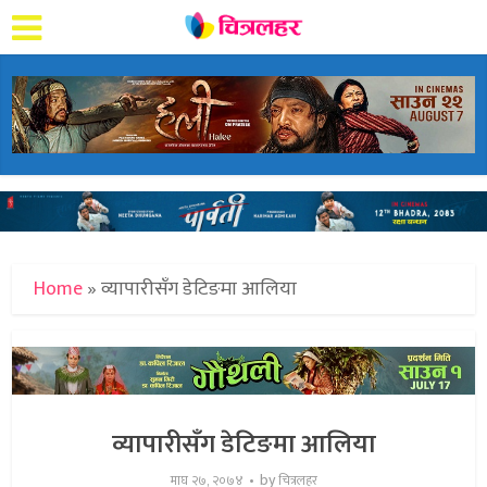
Home
»
व्यापारीसँग डेटिङमा आलिया
व्यापारीसँग डेटिङमा आलिया
by
माघ २७, २०७४
चित्रलहर