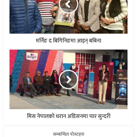
मर्निङ द बिगिनिङमा आइन् बबिना
मिस नेपालको धरान अडिसनमा चार सुन्दरी
सम्बन्धित पोस्टहरु