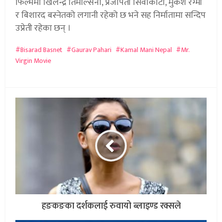
फिल्ममा खिलेन्द्र तिमल्सिना, प्रजापती सिवाकोटी, मुकेश रेग्मी
र बिशारद बस्नेतको लगानी रहेको छ भने सह निर्मातामा सन्दिप
उप्रेती रहेका छन् ।
Bisarad Basnet
Gaurav Pahari
Kamal Mani Nepal
Mr.
Virgin Movie
हङकङका दर्शकलाई रुवायो ब्लाइण्ड रक्सले