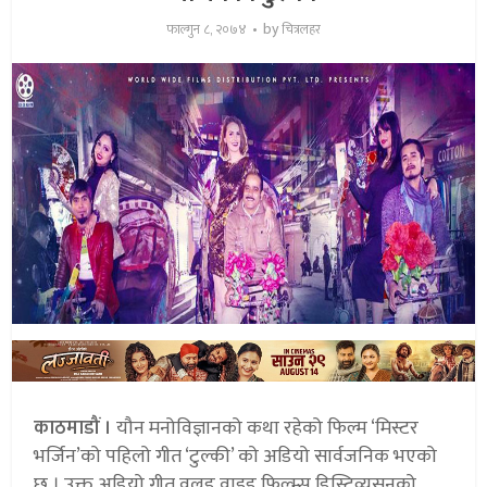
by
फाल्गुन ८, २०७४
चित्रलहर
काठमाडौं ।
यौन मनोविज्ञानको कथा रहेको फिल्म ‘मिस्टर
भर्जिन’को पहिलो गीत ‘टुल्की’ को अडियो सार्वजनिक भएको
छ । उक्त अडियो गीत वल्र्ड वाइड फिल्म्स डिस्ट्रिव्यूसनको