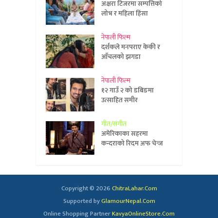
अक्षरा टिजरमा सम्पत्तिको
लोभ र महिला हिंसा
नेपाली फिल्म
दर्शकले मनपराए केकी र
आँचलको झगडा
नेपाली फिल्म
१२ गाउँ २ को डबिङमा
उत्साहित समीर
गीत/संगीत
अमेरिकाका सहरमा
कन्दराको रिदम अफ चेन्ज
Copyright © 2026
ChitraLahar.Com
Supported by
GlamourNepal.Com
Online Shopping Partner
KavyaOnlineStore.Com