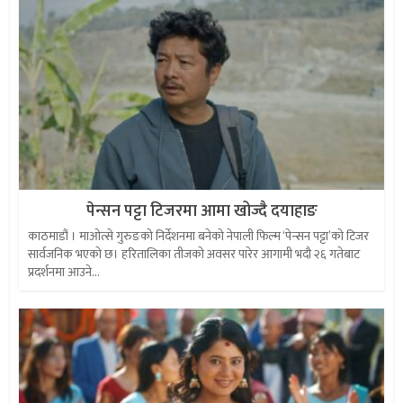
पेन्सन पट्टा टिजरमा आमा खोज्दै दयाहाङ
काठमाडौं । माओत्से गुरुङको निर्देशनमा बनेको नेपाली फिल्म ‘पेन्सन पट्टा’को टिजर
सार्वजनिक भएको छ। हरितालिका तीजको अवसर पारेर आगामी भदौ २६ गतेबाट
प्रदर्शनमा आउने...