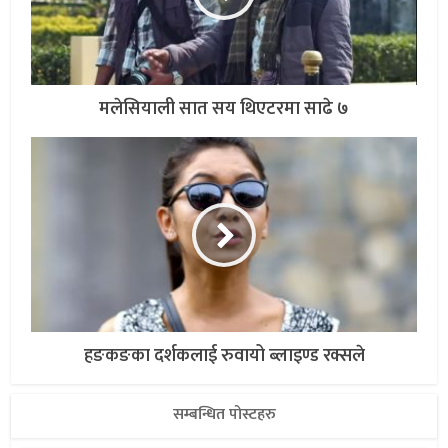
मलेसियाली सात सय थिएटरमा साढे ७
हङकङका दर्शकलाई रुवायो ब्लाइण्ड रक्सले
सम्बन्धित पोस्टहरु