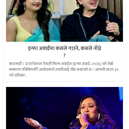
इन्फा अवार्डमा कसले गाउने, कसले नाँच्ने
?
काठमाडौं । इन्टरनेशनल नेपाली फिल्म अवार्ड्स (इन्फा अवार्ड–२०२६) को तेस्रो
संस्करण नजिकिएसँगै आयोजकले तयारीलाई तीव्र बनाएको छ । आगामी साउन ३०
गते शनिवार...