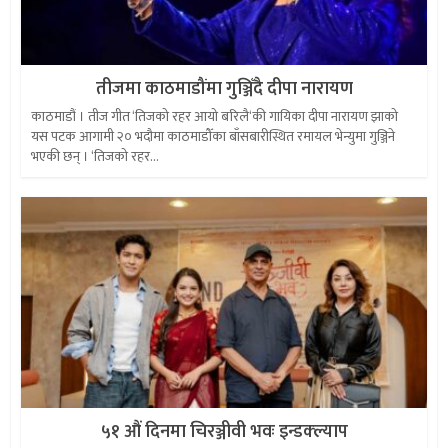
तीजमा काठमाडौंमा गुञ्जिँदै दीपा नारायण
काठमाडौं । तीज गीत ‘तिजको रहर आयो बरिलै‘की गायिका दीपा नारायण झाको
यस पटक आगामी २० भदौमा काठमाडौँका बाँसबारीस्थित रमायल भेन्युमा गुञ्जिने
भएकी छन् । ‘तिजको रहर...
५१ औं दिनमा चिरञ्जीवी भवः इन्डक्ल्याप