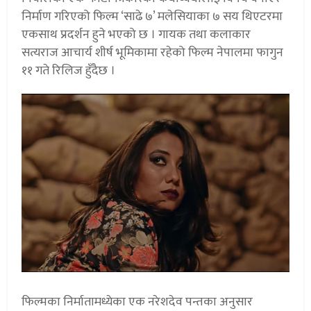
निर्माण गरिएको फिल्म ‘साढे ७’ मलेसियाका ७ सय थिएटरमा
एकसाथ प्रदर्शन हुने भएको छ । गायक तथा कलाकार
सत्यराज आचार्य शीर्ष भूमिकामा रहेको फिल्म नेपालमा फागुन
११ गते रिलिज हुँदैछ ।
फिल्मका निर्मातामध्येका एक नरेशदेव पन्तका अनुसार