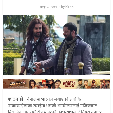
by
फाल्गुन ८, २०७४
चित्रलहर
काठमाडौं ।
नेपालमा भारतले लगाएको अघोषित
नाकाबन्दीताका तराईमा भएको आन्दोलनलाई नजिकबाट
नियालेका एक फोटोपत्रकारको कथाव्यथालाई विषय बनाएर