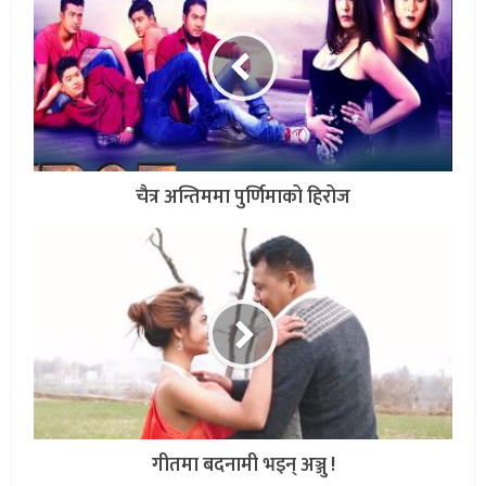
चैत्र अन्तिममा पुर्णिमाको हिरोज
गीतमा बदनामी भइन् अञ्जु !