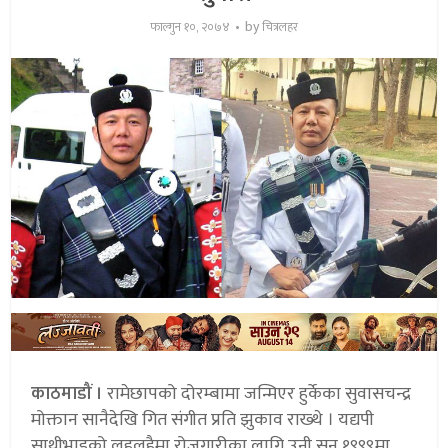
by
फाल्गुन १०, २०७४
चित्रलहर
काठमाडौं ।
रामेछापको दोरम्बामा जन्मिएर हुर्केका सुवासचन्द्र
मोक्तान सानैदेखि गित संगीत प्रति झुकाव राख्थे । यद्यपी
साथीभाइको लहलहैमा रोजगारीका लागि उनी सन् १९९९मा