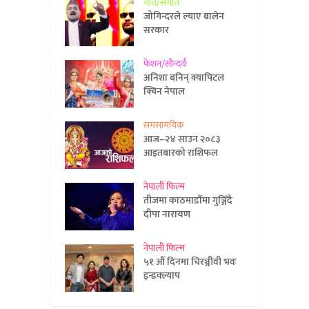
गीत/संगीत
जोगिन्दरले ल्याए बालेन
सरकार
फेशन/सौन्दर्य
अनिशा बनिन् क्यापिटल
क्विन नेपाल
समसामयिक
आज–२४ साउन २०८३
आइतबारको राशिफल
नेपाली फिल्म
तीजमा काठमाडौंमा गुञ्जिँदै
दीपा नारायण
नेपाली फिल्म
५१ औं दिनमा चिरञ्जीवी भवः
इन्डक्ल्याप