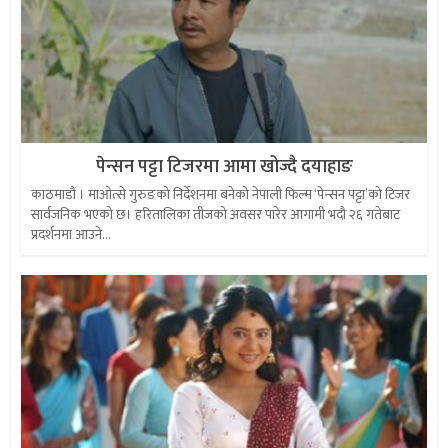
पेन्सन पट्टा टिजरमा आमा खोज्दै दयाहाङ
काठमाडौं । माओत्से गुरुङको निर्देशनमा बनेको नेपाली फिल्म ‘पेन्सन पट्टा’को टिजर
सार्वजनिक भएको छ। हरितालिका तीजको अवसर पारेर आगामी भदौ २६ गतेबाट
प्रदर्शनमा आउने...