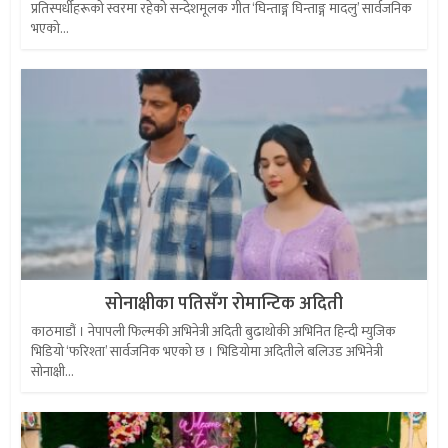
प्रतिस्पर्धीहरूको स्वरमा रहेको सन्देशमूलक गीत ‘घिन्ताङ्ग घिन्ताङ्ग मादलु’ सार्वजनिक
भएको...
सोनाक्षीका पतिसँग रोमान्टिक अदिती
काठमाडौं । नेपापली फिल्मकी अभिनेत्री अदिती बुढाथोकी अभिनित हिन्दी म्युजिक
भिडियो ‘फरिश्ता’ सार्वजनिक भएको छ । भिडियोमा अदितीले बलिउड अभिनेत्री
सोनाक्षी...