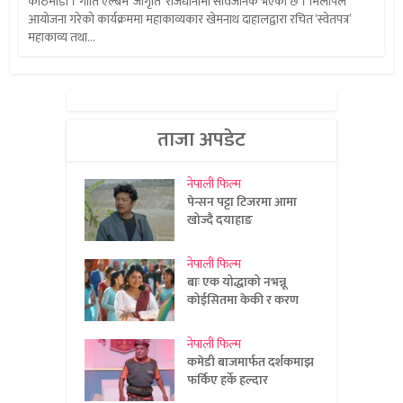
काठमाडौं । गीति एल्बम ‘जागृति’ राजधानीमा सार्वजनिक भएको छ । मिलापले
आयोजना गरेको कार्यक्रममा महाकाव्यकार खेमनाथ दाहालद्वारा रचित ‘स्वेतपत्र’
महाकाव्य तथा...
ताजा अपडेट
नेपाली फिल्म
पेन्सन पट्टा टिजरमा आमा
खोज्दै दयाहाङ
नेपाली फिल्म
बाः एक योद्धाको नभन्नू
कोईसितमा केकी र करण
नेपाली फिल्म
कमेडी बाजमार्फत दर्शकमाझ
फर्किए हर्के हल्दार