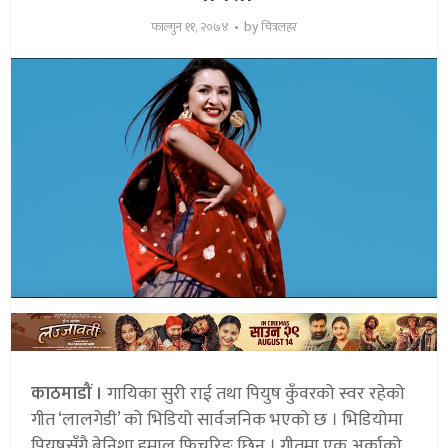
by
फाल्गुन ११, २०७४
चित्रलहर
काठमाडौं ।
गायिका सुरी राई तथा पियुष कुँवरको स्वर रहेको
गीत ‘लालगेडी’ को भिडियो सार्वजनिक भएको छ । भिडियोमा
पियुषसँगै बेनिशा हमाल फिचरिङ छिन् । गीतमा एक अर्काको