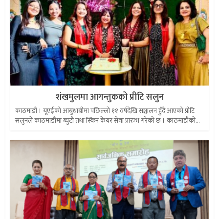
शंखमुलमा आगन्तुकको प्रीटि सलुन
काठमाडौं । यूएईको आबुधाबीमा पछिल्लो ११ वर्षदेखि सञ्चालन हुँदै आएको प्रीटि
सलुनले काठमाडौंमा ब्युटी तथा स्किन केयर सेवा प्रारम्भ गरेको छ । काठमाडौंको...