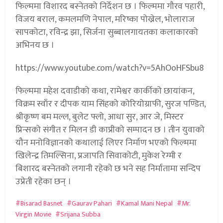
फिल्ममा विशारद बस्नेतको निर्देशन छ । फिल्ममा गौरव पहारी,
विजय बराल, कमलमणि नेपाल, मरिष्का पोख्रेल, भोलाराज
सापकोटा, रविन्द्र झा, सिर्जना सुब्बालगायतका कलाकारको
अभिनय छ ।
https://www.youtube.com/watch?v=5AhOoHFSbu8
फिल्ममा महेश दवाडीको कथा, रामेश्वर कार्कीको छायांकन,
विक्रम स्वाँर र दीपक याम सिंहको कोरियोग्राफी, सुरज पण्डित,
श्रीकृष्ण बम मल्ल, बुलेट फ्लो, आधा सुर, आर जे, मिस्टर
प्रिन्सको संगीत र मिलन डी काप्रीको सम्पादन छ । तीन युवाको
यौन मनोविज्ञानको कथालाई लिएर निर्माण भएको फिल्ममा
खिलेन्द्र तिमल्सिना, प्रजापति सिवाकोटी, मुकेश रेग्मी र
बिशारद बस्नेतको लगानी रहेको छ भने सह निर्मातामा सन्दिप
उप्रेती रहेका छन् ।
Bisarad Basnet
Gaurav Pahari
Kamal Mani Nepal
Mr.
Virgin Movie
Srijana Subba