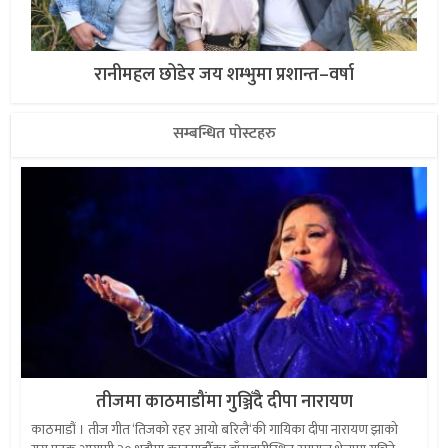
रानीमहल छोडेर जय शम्भुमा प्रशान्त–वर्षा
सम्बन्धित पोस्टहरु
तीजमा काठमाडौंमा गुञ्जिँदै दीपा नारायण
काठमाडौं । तीज गीत ‘तिजको रहर आयो बरिलै‘की गायिका दीपा नारायण झाको