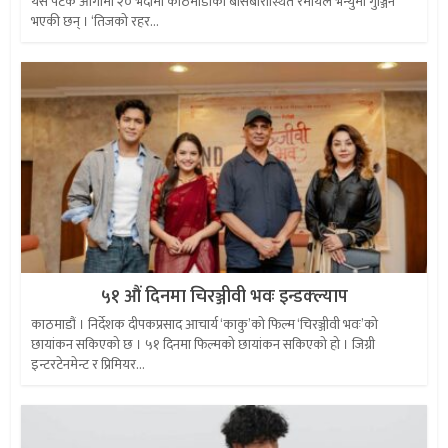
यस पटक आगामी २० भदौमा काठमाडौँका बाँसबारीस्थित रमायल भेन्युमा गुञ्जिने
भएकी छन् । ‘तिजको रहर...
५१ औं दिनमा चिरञ्जीवी भवः इन्डक्ल्याप
काठमाडौं । निर्देशक दीपकप्रसाद आचार्य ‘काकु’को फिल्म ‘चिरञ्जीवी भवः’को
छायांकन सकिएको छ । ५१ दिनमा फिल्मको छायांकन सकिएको हो । जिग्री
इन्टरटेनमेन्ट र प्रिमियर...