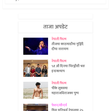
ताजा अपडेट
नेपाली फिल्म
तीजमा काठमाडौंमा गुञ्जिँदै
दीपा नारायण
नेपाली फिल्म
५१ औं दिनमा चिरञ्जीवी भवः
इन्डक्ल्याप
नेपाली फिल्म
पीके लुक्समा
महाराजधिराजका पुष्प
फेशन/सौन्दर्य
मिस युनिभर्स नेपालमा २५