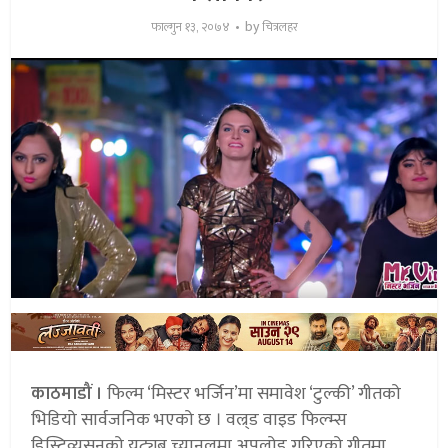
by
फाल्गुन १३, २०७४
चित्रलहर
काठमाडौं ।
फिल्म ‘मिस्टर भर्जिन’मा समावेश ‘टुल्की’ गीतको
भिडियो सार्वजनिक भएको छ । वल्र्ड वाइड फिल्म्स
डिस्ट्रिव्यूसनको युट्युब च्यानलमा अपलोड गरिएको गीतमा