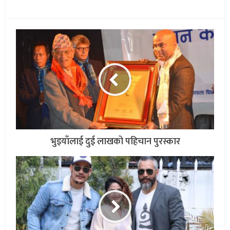
भुइयाँलाई दुई लाखको पहिचान पुरस्कार